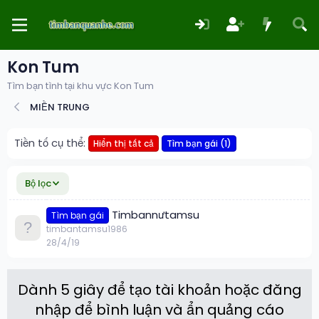
Kon Tum
Tìm bạn tình tại khu vực Kon Tum
MIỀN TRUNG
Tiền tố cụ thể:
Hiển thị tất cả
Tìm bạn gái (1)
Bộ lọc
Timbannưtamsu
Tìm bạn gái
timbantamsu1986
28/4/19
Dành 5 giây để tạo tài khoản hoặc đăng
nhập để bình luận và ẩn quảng cáo