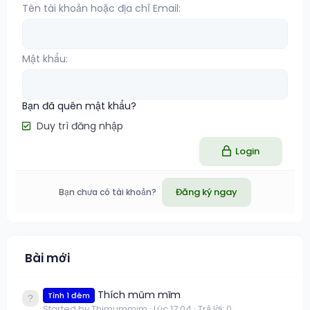
Tên tài khoản hoặc địa chỉ Email
Mật khẩu
Bạn đã quên mật khẩu?
Duy trì đăng nhập
Login
Đăng ký ngay
Bạn chưa có tài khoản?
Bài mới
Thích mũm mĩm
Tình 1 đêm
Started by Thimummim
Lúc 17:04
Trả lời: 0