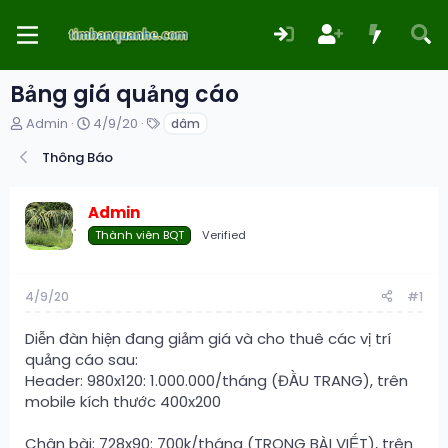
Bảng giá quảng cáo
T
N
T
Admin
4/9/20
dâm
h
g
ừ
r
à
k
Thông Báo
e
y
h
a
g
ó
d
ử
a
Admin
s
i
Thành viên BQT
Verified
t
a
r
4/9/20
#1
t
e
r
Diễn đàn hiện đang giảm giá và cho thuê các vị trí
quảng cáo sau:
Header: 980x120: 1.000.000/tháng (ĐẦU TRANG), trên
mobile kích thước 400x200
Chân bài: 728x90: 700k/tháng (TRONG BÀI VIẾT), trên