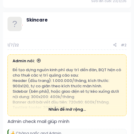
Sửa lần cuối:
23/3/26
Skincare
1/7/22
#2
Admin nói:
Để tạo dựng nguồn kinh phí duy trì diễn đàn, BQT hiện có
cho thuê các vị trí quảng cáo sau:
Header (đầu trang): 1.000.000/tháng, kích thước:
900x120, tự co giãn theo kích thước màn hình.
Sidebar (bên phải), hoặc giao diện sẽ tự kéo xuống dưới
nội dung: 300x200: 400k/tháng
Banner dưới bài viết đầu tiên: 720x90: 600k/tháng.
Textlink footer: 200k/tháng.
Nhấn để mở rộng...
Tất cả các vị trí đều hiện allpage (tất cả các trang)
Chi tiết liên hệ:
timbantrainet@gmail.com
Admin check mail giúp mình
Chàng ngốc
and
Admin