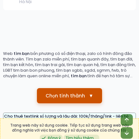
Hà Nội
Web
tìm bạn
bốn phương có số điện thoại, zalo có hình đông đảo
thành viên. Tìm bạn zalo miễn phí, tìm bạn quanh đây, tìm bạn đời,
tìm bạn kết hôn, tìm bạn trai gái, tìm bạn quan hệ, tìm bạn đồng tính,
LGBT tim ban bon phuong, tìm bạn sgbb, sgdd, sgmm, fwb, trò
chuyện làm quen online miễn phí,
tìm bạn
tình để hẹn hò tâm sự...
Chọn tỉnh thành
▼
Cho thuê textlink số lượng và lâu dài: 100k/tháng/link - liên hệ
Top
telegram: timbanvn
- Zalo: 0876.05 38 38
Trang web này sử dụng cookie. Tiếp tục sử dụng trang web này
đồng nghĩa với việc bạn đồng ý sử dụng cookie của chúng tôi.
Bot
Nội Quy
Trợ giúp
R
Đồng ý
Tìm hiểu thêm.…