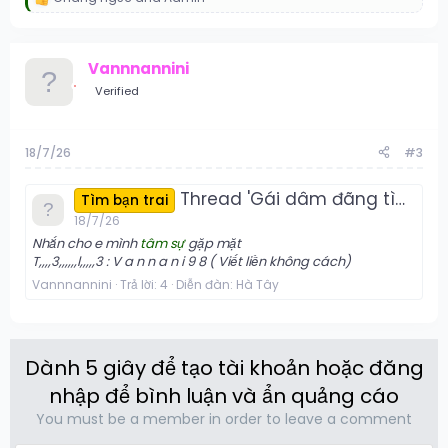
R
e
a
c
Vannnannini
t
i
Verified
o
n
s
:
18/7/26
#3
Thread 'Gái dâm đãng tìm 1 anh lịch sự cởi mở, gặp nhau thỏa mãn 2 bên'
Tìm bạn trai
18/7/26
Nhắn cho e mình
tâm sự
gặp mặt
T,,,,3,,,,,,l,,,,,3 : V a n n a n i 9 8 ( Viết liền không cách)
Vannnannini
Trả lời: 4
Diễn đàn:
Hà Tây
Dành 5 giây để tạo tài khoản hoặc đăng
nhập để bình luận và ẩn quảng cáo
You must be a member in order to leave a comment