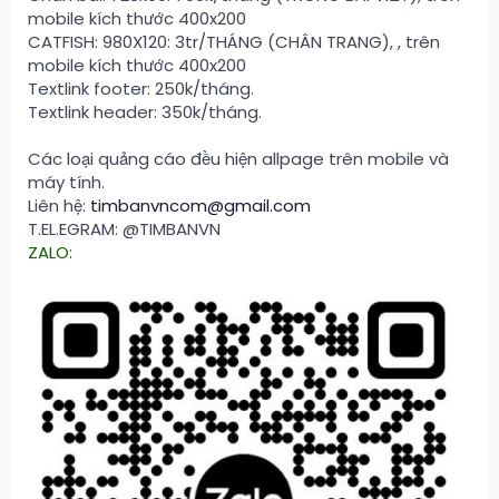
mobile kích thước 400x200
CATFISH: 980X120: 3tr/THÁNG (CHÂN TRANG), , trên
mobile kích thước 400x200
Textlink footer: 250k/tháng.
Textlink header: 350k/tháng.
Các loại quảng cáo đều hiện allpage trên mobile và
máy tính.
Liên hệ:
timbanvncom@gmail.com
T.EL.EGRAM: @TIMBANVN
ZALO
: