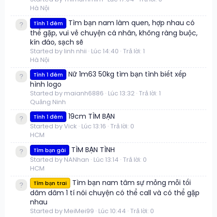
Hà Nội
Tìm bạn nam làm quen, hợp nhau có
Tình 1 đêm
thể gặp, vui vẻ chuyện cá nhân, không ràng buộc,
kín đáo, sạch sẽ
Started by linh nhii
Lúc 14:40
Trả lời: 1
Hà Nội
Nữ 1m63 50kg tìm bạn tình biết xếp
Tình 1 đêm
hình logo
Started by maianh6886
Lúc 13:32
Trả lời: 1
Quảng Ninh
19cm TÌM BẠN
Tình 1 đêm
Started by Vick
Lúc 13:16
Trả lời: 0
HCM
TÌM BẠN TÌNH
Tìm bạn gái
Started by NANhan
Lúc 13:14
Trả lời: 0
HCM
Tìm bạn nam tâm sự mỏng mỗi tối
Tìm bạn trai
dâm dâm 1 tí nói chuyện có thể call và có thể gặp
nhau
Started by MeiMei99
Lúc 10:44
Trả lời: 0