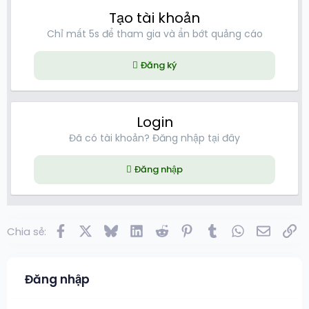
Tạo tài khoản
Chỉ mất 5s để tham gia và ẩn bớt quảng cáo
Đăng ký
Login
Đã có tài khoản? Đăng nhập tại đây
Đăng nhập
Facebook
X
Bluesky
LinkedIn
Reddit
Pinterest
Tumblr
WhatsApp
Email
Lin
Chia sẻ:
Đăng nhập