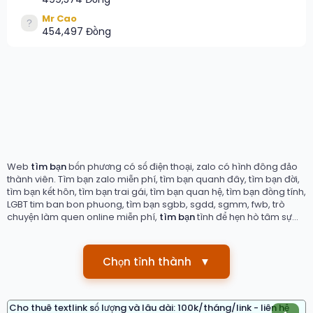
Mr Cao
454,497 Đồng
Web
tìm bạn
bốn phương có số điện thoại, zalo có hình đông đảo
thành viên. Tìm bạn zalo miễn phí, tìm bạn quanh đây, tìm bạn đời,
tìm bạn kết hôn, tìm bạn trai gái, tìm bạn quan hệ, tìm bạn đồng tính,
LGBT tim ban bon phuong, tìm bạn sgbb, sgdd, sgmm, fwb, trò
chuyện làm quen online miễn phí,
tìm bạn
tình để hẹn hò tâm sự...
Chọn tỉnh thành
▼
Cho thuê textlink số lượng và lâu dài: 100k/tháng/link - liên hệ