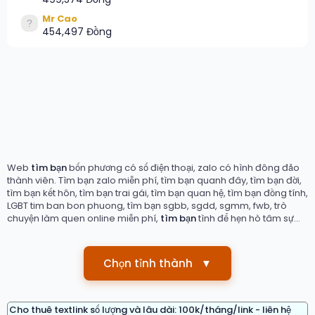
Mr Cao
454,497 Đồng
Web
tìm bạn
bốn phương có số điện thoại, zalo có hình đông đảo
thành viên. Tìm bạn zalo miễn phí, tìm bạn quanh đây, tìm bạn đời,
tìm bạn kết hôn, tìm bạn trai gái, tìm bạn quan hệ, tìm bạn đồng tính,
LGBT tim ban bon phuong, tìm bạn sgbb, sgdd, sgmm, fwb, trò
chuyện làm quen online miễn phí,
tìm bạn
tình để hẹn hò tâm sự...
Chọn tỉnh thành
▼
Cho thuê textlink số lượng và lâu dài: 100k/tháng/link - liên hệ