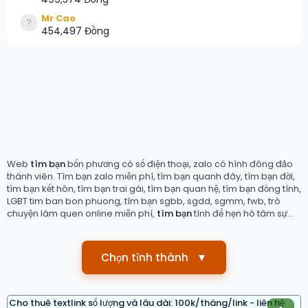
Mr Cao
454,497 Đồng
Web
tìm bạn
bốn phương có số điện thoại, zalo có hình đông đảo
thành viên. Tìm bạn zalo miễn phí, tìm bạn quanh đây, tìm bạn đời,
tìm bạn kết hôn, tìm bạn trai gái, tìm bạn quan hệ, tìm bạn đồng tính,
LGBT tim ban bon phuong, tìm bạn sgbb, sgdd, sgmm, fwb, trò
chuyện làm quen online miễn phí,
tìm bạn
tình để hẹn hò tâm sự...
Chọn tỉnh thành
▼
Cho thuê textlink số lượng và lâu dài: 100k/tháng/link - liên hệ