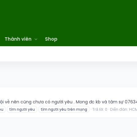
Thành viên
Shop
ộ đội về nên cũng chưa có người yêu . Mong đc kb và tâm sự 076
Trả lời: 0
Diễn đàn:
HC
êu
tìm người yêu
tìm người yêu trên mạng