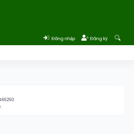
Đăng nhập
Đăng ký
3465250
M