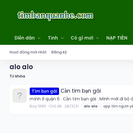
Diễn đàn
Tỉnh
Có gì mới
NẠP TIỀN
Hoạt động mới nhất
Đăng ký
alo alo
Từ khóa
Cần tim bạn gái
Tìm bạn gái
mình ở quận 6 . Cần tìm bạn gái . Mình mới đi b
Boy 1995
Chủ đề
28/3/21
alo
alo
app tìm người y