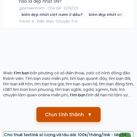
nào là đẹp nhất VN?
gaimiennam
Chủ đề
13/9/23
biển
đẹp
nhất
việt
nam
ở
đâu?
biển
đẹp
nhất
vn
Trả lời: 9
Diễn đàn:
Chuyện Trò
Web
tìm bạn
bốn phương có số điện thoại, zalo có hình đông đảo
thành viên. Tìm bạn zalo miễn phí, tìm bạn quanh đây, tìm bạn đời,
tìm bạn kết hôn, tìm bạn trai gái, tìm bạn quan hệ, tìm bạn đồng tính,
LGBT tim ban bon phuong, tìm bạn sgbb, sgdd, sgmm, fwb, trò
chuyện làm quen online miễn phí,
tìm bạn
tình để hẹn hò tâm sự...
Chọn tỉnh thành
▼
Cho thuê textlink số lượng và lâu dài: 100k/tháng/link - liên hệ