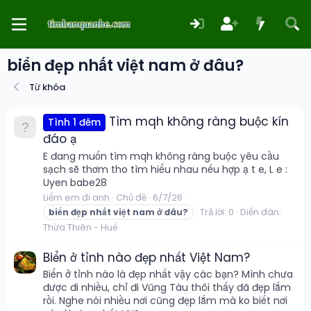
biển đẹp nhất việt nam ở đâu?
Từ khóa
Tìm mqh không ràng buộc kín
Tình 1 đêm
đáo ạ
E đang muốn tìm mqh không ràng buộc yêu cầu
sạch sẽ thơm tho tìm hiểu nhau nếu hợp ạ t e, L e :
Uyen babe28
Liếm em đi anh
Chủ đề
6/7/26
Trả lời: 0
Diễn đàn:
biển
đẹp
nhất
việt
nam
ở
đâu?
Thừa Thiên - Huế
Biển ở tỉnh nào đẹp nhất Việt Nam?
Biển ở tỉnh nào là đẹp nhất vậy các bạn? Mình chưa
được đi nhiều, chỉ đi Vũng Tàu thôi thấy đã đẹp lắm
rồi. Nghe nói nhiều nơi cũng đẹp lắm mà ko biết nơi