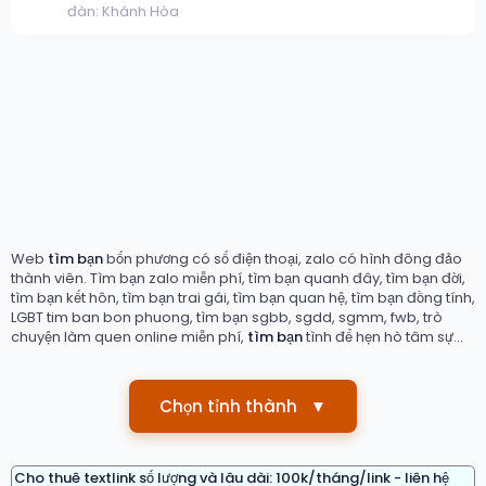
đàn:
Khánh Hòa
Web
tìm bạn
bốn phương có số điện thoại, zalo có hình đông đảo
thành viên. Tìm bạn zalo miễn phí, tìm bạn quanh đây, tìm bạn đời,
tìm bạn kết hôn, tìm bạn trai gái, tìm bạn quan hệ, tìm bạn đồng tính,
LGBT tim ban bon phuong, tìm bạn sgbb, sgdd, sgmm, fwb, trò
chuyện làm quen online miễn phí,
tìm bạn
tình để hẹn hò tâm sự...
Chọn tỉnh thành
▼
Cho thuê textlink số lượng và lâu dài: 100k/tháng/link - liên hệ