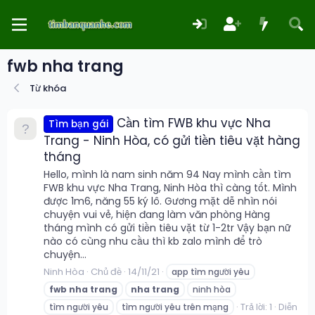
fwb nha trang
Từ khóa
Cần tìm FWB khu vực Nha
Tìm bạn gái
Trang - Ninh Hòa, có gửi tiền tiêu vặt hàng
tháng
Hello, mình là nam sinh năm 94 Nay mình cần tìm
FWB khu vực Nha Trang, Ninh Hòa thì càng tốt. Mình
được 1m6, năng 55 ký lô. Gương mặt dễ nhìn nói
chuyện vui vẻ, hiện đang làm văn phòng Hàng
tháng mình có gửi tiền tiêu vặt từ 1-2tr Vậy bạn nữ
nào có cùng nhu cầu thì kb zalo mình để trò
chuyện...
Ninh Hòa
Chủ đề
14/11/21
app tìm người yêu
fwb
nha
trang
nha
trang
ninh hòa
Trả lời: 1
Diễn
tìm người yêu
tìm người yêu trên mạng