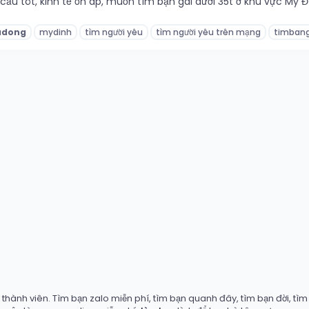
 cầu tôt, kinh tế ổn áp, muốn tìm bạn gái dưới 35t ở khu vực M
adong
mydinh
tìm người yêu
tìm người yêu trên mạng
timbang
hành viên. Tìm bạn zalo miễn phí, tìm bạn quanh đây, tìm bạn đời, tìm b