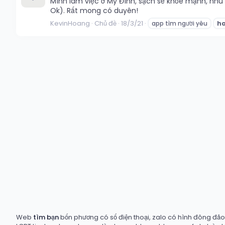
Mình làm việc ở Mỹ Đình, sạch sẽ khỏe mạnh, nhu
Ok). Rất mong có duyên!
KevinHoang
Chủ đề
18/3/21
app tìm người yêu
h
Web
tìm bạn
bốn phương có số điện thoại, zalo có hình đông đảo t