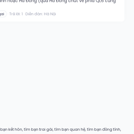
ỹ Đình hoặc Hà Đông (qua Hà Đông chút về phía QL6 cũng
Trả lời: 1
Diễn đàn:
Hà Nội
ai
ạn kết hôn, tìm bạn trai gái, tìm bạn quan hệ, tìm bạn đồng tính,