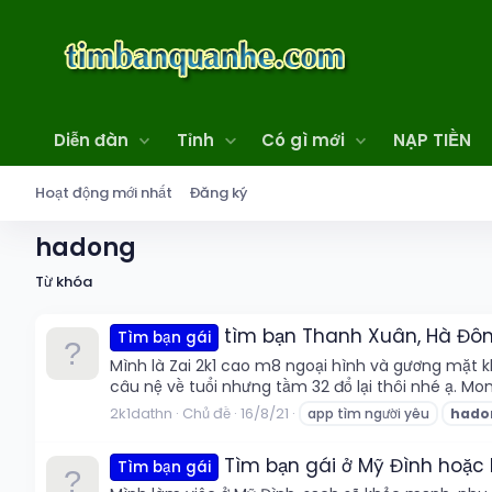
Diễn đàn
Tỉnh
Có gì mới
NẠP TIỀN
Hoạt động mới nhất
Đăng ký
hadong
Từ khóa
tìm bạn Thanh Xuân, Hà Đô
Tìm bạn gái
Mình là Zai 2k1 cao m8 ngoại hình và gương mặt k
câu nệ về tuổi nhưng tầm 32 đổ lại thôi nhé ạ. M
2k1dathn
Chủ đề
16/8/21
app tìm người yêu
hado
Tìm bạn gái ở Mỹ Đình hoặc
Tìm bạn gái