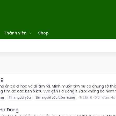
Thành viên
Shop
ng
há ổn có đi học và đi làm rồi. Mình muốn tìm nữ có chung sở thí
ong tìm đc các bạn ở khu vực gần Hà Đông ạ Zalo: không ba nam
Trả lời: 0
Diễn đàn:
Hà 
ng
tìm người yêu
tìm người yêu trên mạng
 Hà Đông