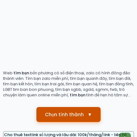
Web
tìm bạn
bốn phương có số điện thoại, zalo có hình đông đảo
thành viên. Tìm bạn zalo miễn phí, tìm bạn quanh đây, tìm bạn đời,
tìm bạn kết hôn, tìm bạn trai gái, tìm bạn quan hệ, tìm bạn đồng tính,
LGBT tim ban bon phuong, tìm bạn sgbb, sgdd, sgmm, fwb, trò
chuyện làm quen online miễn phí,
tìm bạn
tình để hẹn hò tâm sự...
Chọn tỉnh thành
▼
Cho thuê textlink số lượng và lâu dài: 100k/tháng/link - liên hệ