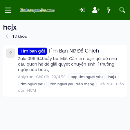
hcjx
Từ khóa
Tìm Bạn Nữ Để Chịch
Tìm bạn gái
Zalo 0961940bẩy ba. Một Cần tìm bạn gái có nhu
cầu quan hệ để giải quyết chuyện sinh lí thường
ngày các bác ạ
Anlytran
Chủ đề
20/4/19
app tìm người yêu
hcjx
Trả lời: 0
Diễn
tìm người yêu
tìm người yêu trên mạng
đàn:
HCM