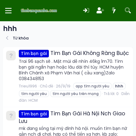
hhh
Từ khóa
Tìm Bạn Gái Không Ràng Buộc
Tìm bạn gái
Trai 96 sạch sẽ . Mặt mũi dễ nhìn 46kg 1m70. Tìm
bạn gái ngắn hạn hoặc lâu dài thì tùy. HCM huyện
Bình Chánh xã Phạm Văn hai ( cầu xang)Zalo
0384348153
Trieu1996
Chủ đề
26/9/19
app tìm người yêu
hhh
Trả lời: 0
Diễn
tìm người yêu
tìm người yêu trên mạng
đàn:
HCM
Tìm Bạn Gái Hà Nội Nch Giao
Tìm bạn gái
Lưu
mk đang sống tại mỹ đình hà nội. muốn tìm bạn nữ
gần nch đi chơi. hợp có thể tiến xa hơn. kb zalo: