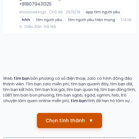
+818079431325
shadowkings
Chủ đề
29/8/19
app tìm người yêu
Trả lời:
hhh
tìm người yêu
tìm người yêu trên mạng
0
Diễn đàn:
Hà Nội
Web
tìm bạn
bốn phương có số điện thoại, zalo có hình đông đảo
thành viên. Tìm bạn zalo miễn phí, tìm bạn quanh đây, tìm bạn đời,
tìm bạn kết hôn, tìm bạn trai gái, tìm bạn quan hệ, tìm bạn đồng tính,
LGBT tim ban bon phuong, tìm bạn sgbb, sgdd, sgmm, fwb, trò
chuyện làm quen online miễn phí,
tìm bạn
tình để hẹn hò tâm sự...
Chọn tỉnh thành
▼