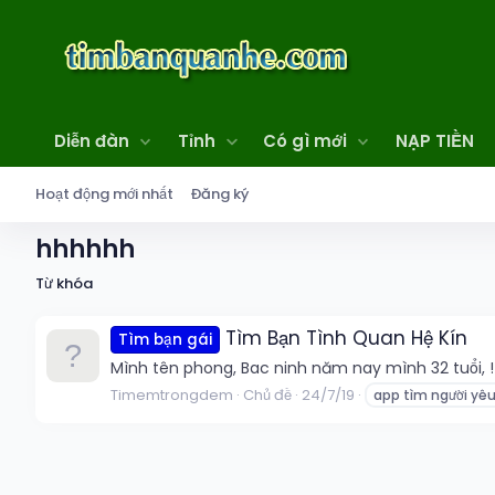
Diễn đàn
Tỉnh
Có gì mới
NẠP TIỀN
Hoạt động mới nhất
Đăng ký
hhhhhh
Từ khóa
Tìm Bạn Tình Quan Hệ Kín
Tìm bạn gái
Mình tên phong, Bac ninh năm nay mình 32 tuổi, !!
Timemtrongdem
Chủ đề
24/7/19
app tìm người yê