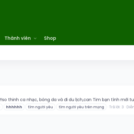
Thành viên
Shop
!so thinh ca nhạc, bóng da và đi du lịch,can Tim bạn tình mới 
Trả lời: 3
Diễ
u
hhhhhh
tìm người yêu
tìm người yêu trên mạng