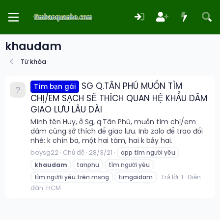
khaudam
Từ khóa
SG Q.TÂN PHÚ MUỐN TÌM
Tìm bạn gái
CHỊ/EM SẠCH SẼ THÍCH QUAN HỆ KHẨU DÂM
GIAO LƯU LÂU DÀI
Mình tên Huy, ở Sg, q.Tân Phú, muốn tìm chị/em
dâm cùng sở thích để giao lưu. Inb zalo để trao đổi
nhé: k chín ba, một hai tám, hai k bảy hai.
boysg22
Chủ đề
28/3/21
app tìm người yêu
khaudam
tanphu
tìm người yêu
Trả lời: 1
Diễn
tìm người yêu trên mạng
timgaidam
đàn:
HCM