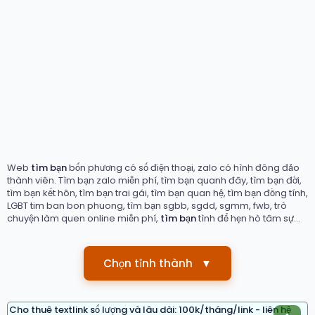
Web
tìm bạn
bốn phương có số điện thoại, zalo có hình đông đảo
thành viên. Tìm bạn zalo miễn phí, tìm bạn quanh đây, tìm bạn đời,
tìm bạn kết hôn, tìm bạn trai gái, tìm bạn quan hệ, tìm bạn đồng tính,
LGBT tim ban bon phuong, tìm bạn sgbb, sgdd, sgmm, fwb, trò
chuyện làm quen online miễn phí,
tìm bạn
tình để hẹn hò tâm sự...
Chọn tỉnh thành
▼
Cho thuê textlink số lượng và lâu dài: 100k/tháng/link - liên hệ