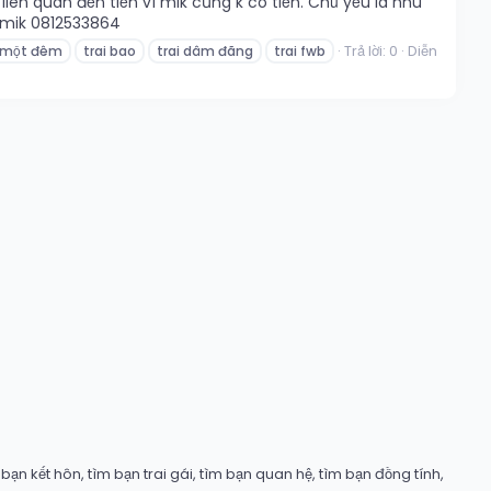
iên quan đến tiền vì mik cũng k có tiền. Chủ yếu là nhu
o mik 0812533864
Trả lời: 0
Diễn
 một đêm
trai bao
trai dâm đãng
trai fwb
ạn kết hôn, tìm bạn trai gái, tìm bạn quan hệ, tìm bạn đồng tính,