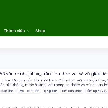
Thành viên
Shop
 văn minh, lịch sự, trên tinh thần vui vẻ và giúp đ
ng chức Mong muốn: tìm một bạn nữ làm fwb. văn minh, lịch sự, t
ảo sức khỏe ạ, mình ở Lạng Sơn Thông tin thêm về mình: cao 1m7
m bạn tình
fwb - bạn tình
lạng
sơn
tim ban chich
tìm người yêu