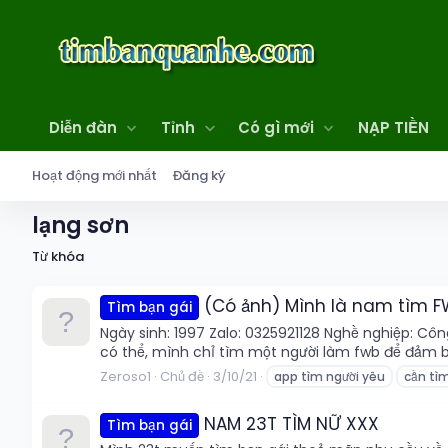
Diễn đàn
Tỉnh
Có gì mới
NẠP TIỀN
Hoạt động mới nhất
Đăng ký
lạng sơn
Từ khóa
(Có ảnh) Mình là nam tìm FWB
Tìm bạn gái
Ngày sinh: 1997 Zalo: 0325921128 Nghề nghiệp: Cô
có thể, mình chỉ tìm một người làm fwb để đảm b
Zeroso1
Chủ đề
3/10/21
app tìm người yêu
cần tì
NAM 23T TÌM NỮ XXX
Tìm bạn gái