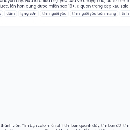
yện đấy. Hứa là chiều mọi yêu cầu về chuyện đó, đủ tư thế...k l
g được, lớn hơn cũng được miễn sao 18+. K quan trọng đẹp xấu.zal
c
dâm
lạng
sơn
tìm người yêu
tìm người yêu trên mạng
tình
hành viên. Tìm bạn zalo miễn phí, tìm bạn quanh đây, tìm bạn đời, tìm b