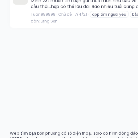
Mình 23t muốn tìm bạn gái thoả mãn nhu cầu về chu
cầu thôi...hợp có thế lâu dài. Bao nhiêu tuổi cũn
Tuan989898
Chủ đề
7/4/21
app tìm người yêu
bắ
đàn:
Lạng Sơn
Web
tìm bạn
bốn phương có số điện thoại, zalo có hình đông đảo t