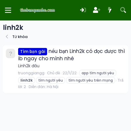
linh2k
Từ khóa
nếu bạn Linh2k có đọc được thì
Tìm bạn gái
ib ngay cho mình nhé
Linh2k đâu
truonggiangg
Chủ đề
22/1/22
app tìm người yêu
Trả
linh2k
tìm người yêu
tìm người yêu trên mạng
lời: 2
Diễn đàn:
Hà Nội