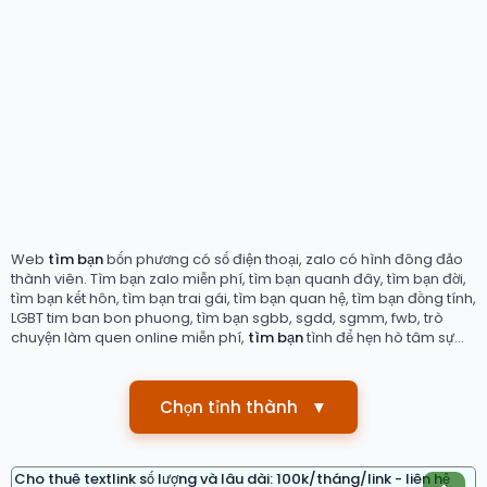
Web
tìm bạn
bốn phương có số điện thoại, zalo có hình đông đảo
thành viên. Tìm bạn zalo miễn phí, tìm bạn quanh đây, tìm bạn đời,
tìm bạn kết hôn, tìm bạn trai gái, tìm bạn quan hệ, tìm bạn đồng tính,
LGBT tim ban bon phuong, tìm bạn sgbb, sgdd, sgmm, fwb, trò
chuyện làm quen online miễn phí,
tìm bạn
tình để hẹn hò tâm sự...
Chọn tỉnh thành
▼
Cho thuê textlink số lượng và lâu dài: 100k/tháng/link - liên hệ