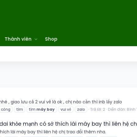
Thành viên
Shop
é , giao lưu cả 2 vui vẻ là ok , chị nào cần thì inb lấy zalo
Trả lời: 2
Diễn đàn:
Bình
i công
tìm
tìm
máy
bay
vui vẻ
zalo
dai khỏe mạnh có sở thích lái máy bay thì liên hệ ch
ích lái máy bay thì liên hệ chị trao đổi thêm nha.