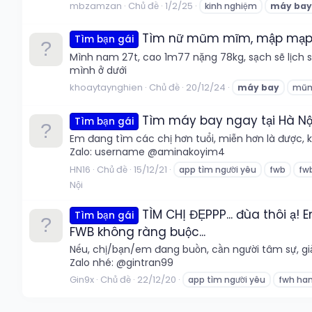
mbzamzan
Chủ đề
1/2/25
kinh nghiệm
máy
bay
Tìm nữ mũm mĩm, mập mạp
Tìm bạn gái
Mình nam 27t, cao 1m77 nặng 78kg, sạch sẽ lịch
mình ở dưới
khoaytaynghien
Chủ đề
20/12/24
máy
bay
mũ
Tìm máy bay ngay tại Hà Nộ
Tìm bạn gái
Em đang tìm các chị hơn tuổi, miễn hơn là được, 
Zalo: username @aminakoyim4
HN16
Chủ đề
15/12/21
app tìm người yêu
fwb
fwb
Nội
TÌM CHỊ ĐẸPPP... đùa thôi ạ!
Tìm bạn gái
FWB không ràng buộc...
Nếu, chị/bạn/em đang buồn, cần người tâm sự, giải
Zalo nhé: @gintran99
Gin9x
Chủ đề
22/12/20
app tìm người yêu
fwh han