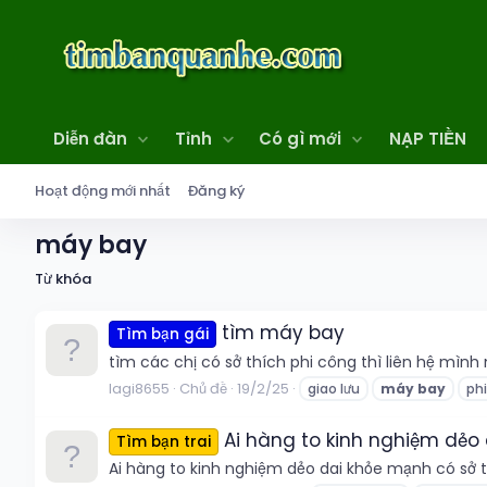
Diễn đàn
Tỉnh
Có gì mới
NẠP TIỀN
Hoạt động mới nhất
Đăng ký
máy bay
Từ khóa
tìm máy bay
Tìm bạn gái
tìm các chị có sở thích phi công thì liên hệ mình nh
lagi8655
Chủ đề
19/2/25
giao lưu
máy
bay
ph
Ai hàng to kinh nghiệm dẻo 
Tìm bạn trai
Ai hàng to kinh nghiệm dẻo dai khỏe mạnh có sở th