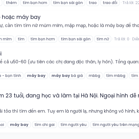
Trả lời: 2
thèm
tìm bạn hcm
tìm bạn sài gòn
trao
trao đổi
 hoặc máy bay
 sự, cần tìm tìm nữ mũm mĩm, mập mạp, hoặc là máy bay để tho
Trả lời: 0
Diễ
m mĩm
tìm
tìm bạn hcm
tìm bạn sài gòn
tìm nữ
i
kể cả u50-60 (ưu tiên các chị đang độc thân, ly hôn). Tổng quan
 - bạn tình
máy
bay
máy
bay
bà già
mbbg
tìm mbbg
tìm
 Em 23 tuổi, đang học và làm tại Hà Nội. Ngoại hình d
 tỏa thì tìm đến em. Tuy em là người lạ, nhưng không vô hình, khô
oi
máy
bay
tìm chi gai
tìm người yêu
tìm người yêu trên mạn