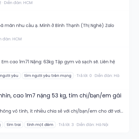
2
Diễn đàn:
HCM
ã mãn nhu cầu ạ. Mình ở Bình Thạnh (Thị Nghè) Zalo
n đàn:
HCM
: Em cao 1m71 Nặng: 63kg Tập gym và sạch sẽ. Liên hệ
Trả lời: 0
Diễn đàn:
Hà
 người yêu
tìm người yêu trên mạng
ễ nhìn, cao 1m7 nặng 53 kg, tìm chị/bạn/em gái
ng vô tình, ít nhiều chia sẻ với chị/bạn/em cho đỡ vơi...
Trả lời: 3
Diễn đàn:
Hà Nội
g
tìm trai
tình một đêm