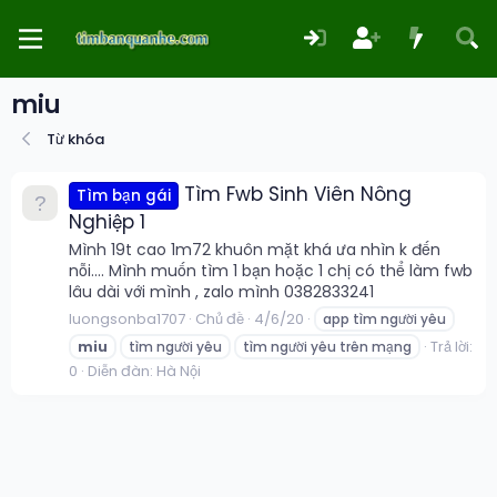
miu
Từ khóa
Tìm Fwb Sinh Viên Nông
Tìm bạn gái
Nghiệp 1
Mình 19t cao 1m72 khuôn mặt khá ưa nhìn k đến
nỗi.... Mình muốn tìm 1 bạn hoặc 1 chị có thể làm fwb
lâu dài với mình , zalo mình 0382833241
luongsonba1707
Chủ đề
4/6/20
app tìm người yêu
Trả lời:
miu
tìm người yêu
tìm người yêu trên mạng
0
Diễn đàn:
Hà Nội