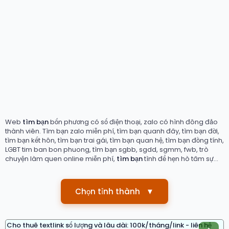
Web
tìm bạn
bốn phương có số điện thoại, zalo có hình đông đảo
thành viên. Tìm bạn zalo miễn phí, tìm bạn quanh đây, tìm bạn đời,
tìm bạn kết hôn, tìm bạn trai gái, tìm bạn quan hệ, tìm bạn đồng tính,
LGBT tim ban bon phuong, tìm bạn sgbb, sgdd, sgmm, fwb, trò
chuyện làm quen online miễn phí,
tìm bạn
tình để hẹn hò tâm sự...
Chọn tỉnh thành
▼
Cho thuê textlink số lượng và lâu dài: 100k/tháng/link - liên hệ