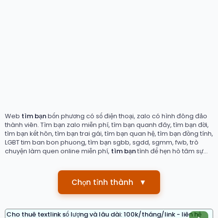
Web
tìm bạn
bốn phương có số điện thoại, zalo có hình đông đảo
thành viên. Tìm bạn zalo miễn phí, tìm bạn quanh đây, tìm bạn đời,
tìm bạn kết hôn, tìm bạn trai gái, tìm bạn quan hệ, tìm bạn đồng tính,
LGBT tim ban bon phuong, tìm bạn sgbb, sgdd, sgmm, fwb, trò
chuyện làm quen online miễn phí,
tìm bạn
tình để hẹn hò tâm sự...
Chọn tỉnh thành
▼
Cho thuê textlink số lượng và lâu dài: 100k/tháng/link - liên hệ