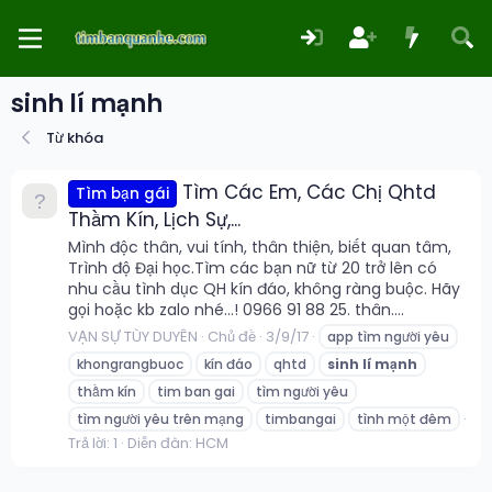
sinh lí mạnh
Từ khóa
Tìm Các Em, Các Chị Qhtd
Tìm bạn gái
Thầm Kín, Lịch Sự,...
Mình độc thân, vui tính, thân thiện, biết quan tâm,
Trình độ Đại học.Tìm các bạn nữ từ 20 trở lên có
nhu cầu tình dục QH kín đáo, không ràng buộc. Hãy
gọi hoặc kb zalo nhé...! 0966 91 88 25. thân....
VẠN SỰ TÙY DUYÊN
Chủ đề
3/9/17
app tìm người yêu
khongrangbuoc
kín đáo
qhtd
sinh
lí
mạnh
thầm kín
tim ban gai
tìm người yêu
tìm người yêu trên mạng
timbangai
tình một đêm
Trả lời: 1
Diễn đàn:
HCM