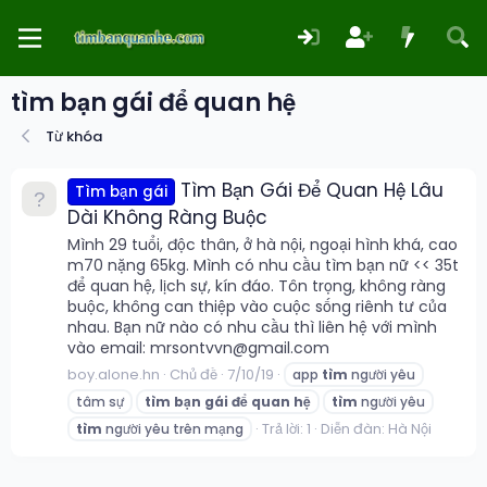
tìm bạn gái để quan hệ
Từ khóa
Tìm Bạn Gái Để Quan Hệ Lâu
Tìm bạn gái
Dài Không Ràng Buộc
Mình 29 tuổi, độc thân, ở hà nội, ngoại hình khá, cao
m70 nặng 65kg. Mình có nhu cầu tìm bạn nữ << 35t
để quan hệ, lịch sự, kín đáo. Tôn trọng, không ràng
buộc, không can thiệp vào cuộc sống riênh tư của
nhau. Bạn nữ nào có nhu cầu thì liên hệ với mình
vào email: mrsontvvn@gmail.com
boy.alone.hn
Chủ đề
7/10/19
app
tìm
người yêu
tâm sự
tìm
bạn
gái
để
quan
hệ
tìm
người yêu
Trả lời: 1
Diễn đàn:
Hà Nội
tìm
người yêu trên mạng