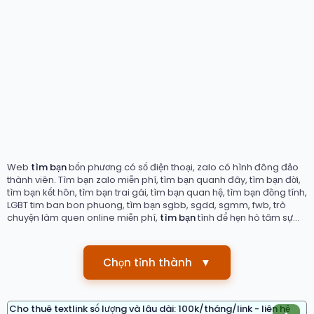
Web
tìm bạn
bốn phương có số điện thoại, zalo có hình đông đảo
thành viên. Tìm bạn zalo miễn phí, tìm bạn quanh đây, tìm bạn đời,
tìm bạn kết hôn, tìm bạn trai gái, tìm bạn quan hệ, tìm bạn đồng tính,
LGBT tim ban bon phuong, tìm bạn sgbb, sgdd, sgmm, fwb, trò
chuyện làm quen online miễn phí,
tìm bạn
tình để hẹn hò tâm sự...
Chọn tỉnh thành
▼
Cho thuê textlink số lượng và lâu dài: 100k/tháng/link - liên hệ