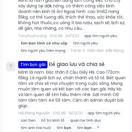
Mình là nam giới,hiện đang làm công việc cho cty
xây dựng tại đăk nông, có thêm công việc kinh
doanh nên kinh tế ổn! Ngoại hình: cao 1m62 nang
55kg, cơ thể tuong đối, thích thể thao, sức khỏe tốt,
không hút thuốc,co uống ít bia rượu, sạch sẽ, lịch sự,
dễ gần, nhẹ nhàng, có nhu cầu...
Tonyhuyhoang
Chủ đề
20/1/22
app tìm người yêu
tim
bạn
tình
có
chu
cấp
tìm người yêu
Trả lời: 0
Diễn đàn:
Đắk Nông
tìm người yêu trên mạng
Để giao lưu và chia sẻ
Tìm bạn gái
Mình là nam. Độc thân ở Cầu Giấy HN. Cao 172cm.
65kg. Là người lịch sự, chân thành và tử tế. Biết quan
tâm và chia sẻ mọi chuyện trong cuộc sống. Mong
muốn làm quen và kết bạn với các bạn gái. Hãy kb
và làm quen để tìm hiểu thêm nhé. Sđt mình O9
tám tám tám 44 59 tám. Cảm ơn admin duyệt bài
giúp...
Hải Đăng Nguyễn
Chủ đề
19/12/21
app tìm người yêu
can tien
hỗ trợ kinh tế
quan he tinh duc
tìm anh trai nuôi
tìm
bạn
tìm
bạn
.... ?