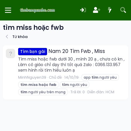
tìm miss hoặc fwb
Từ khóa
Nam 20 Tìm Fwb , Miss
Tìm bạn gái
Tìm miss hoặc fwb dưới 30 , mình 20 ạ , chưa có kn ,
Làm cô giáo chỉ dạy thì tốt quá Zalo : 0366.133.957
xem hình rồi tìm hiểu luôn ạ
MinhNguyen39
Chủ đề
14/10/19
app
tìm
người yêu
tìm
miss
hoặc
fwb
tìm
người yêu
Trả lời: 0
Diễn đàn:
HCM
tìm
người yêu trên mạng