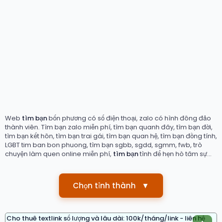
Web
tìm bạn
bốn phương có số điện thoại, zalo có hình đông đảo
thành viên. Tìm bạn zalo miễn phí, tìm bạn quanh đây, tìm bạn đời,
tìm bạn kết hôn, tìm bạn trai gái, tìm bạn quan hệ, tìm bạn đồng tính,
LGBT tim ban bon phuong, tìm bạn sgbb, sgdd, sgmm, fwb, trò
chuyện làm quen online miễn phí,
tìm bạn
tình để hẹn hò tâm sự...
Chọn tỉnh thành
▼
Cho thuê textlink số lượng và lâu dài: 100k/tháng/link - liên hệ