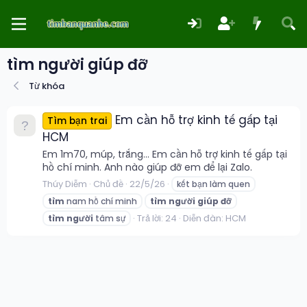
tìm người giúp đỡ
Từ khóa
Em cần hỗ trợ kinh tế gấp tại
Tìm bạn trai
HCM
Em 1m70, múp, trắng... Em cần hỗ trợ kinh tế gấp tại
hồ chí minh. Anh nào giúp đỡ em để lại Zalo.
Thúy Diễm
Chủ đề
22/5/26
kết bạn làm quen
tìm
nam hồ chí minh
tìm
người
giúp
đỡ
Trả lời: 24
Diễn đàn:
HCM
tìm
người
tâm sự