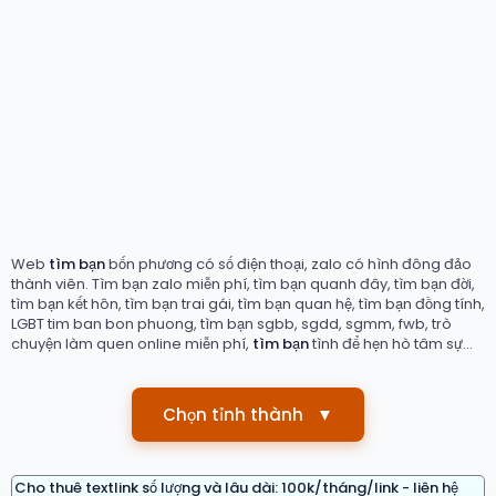
Web
tìm bạn
bốn phương có số điện thoại, zalo có hình đông đảo
thành viên. Tìm bạn zalo miễn phí, tìm bạn quanh đây, tìm bạn đời,
tìm bạn kết hôn, tìm bạn trai gái, tìm bạn quan hệ, tìm bạn đồng tính,
LGBT tim ban bon phuong, tìm bạn sgbb, sgdd, sgmm, fwb, trò
chuyện làm quen online miễn phí,
tìm bạn
tình để hẹn hò tâm sự...
Chọn tỉnh thành
▼
Cho thuê textlink số lượng và lâu dài: 100k/tháng/link - liên hệ