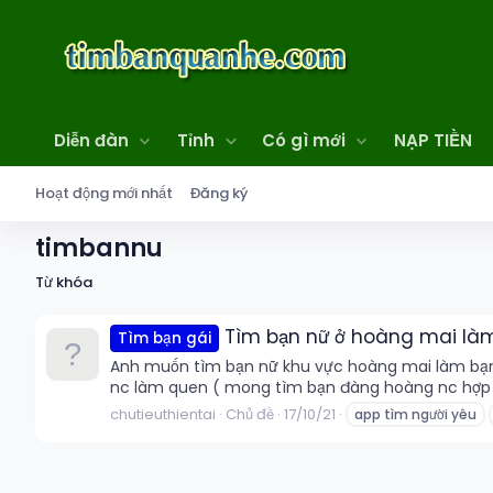
Diễn đàn
Tỉnh
Có gì mới
NẠP TIỀN
Hoạt động mới nhất
Đăng ký
timbannu
Từ khóa
Tìm bạn nữ ở hoàng mai làm
Tìm bạn gái
Anh muốn tìm bạn nữ khu vực hoàng mai làm bạn t
nc làm quen ( mong tìm bạn đàng hoàng nc hợp
chutieuthientai
Chủ đề
17/10/21
app tìm người yêu