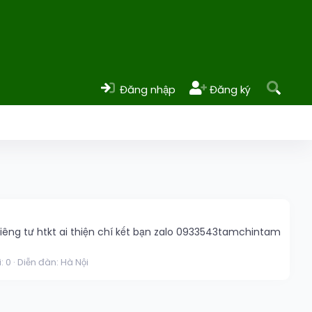
Đăng nhập
Đăng ký
iêng tư htkt ai thiện chí kết bạn zalo 0933543tamchintam
i: 0
Diễn đàn:
Hà Nội