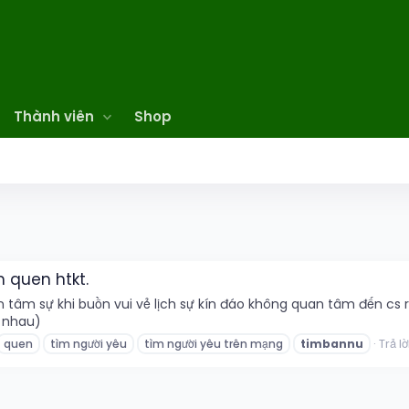
Thành viên
Shop
 quen htkt.
âm sự khi buồn vui vẻ lịch sự kín đáo không quan tâm đến cs r
 nhau)
Trả lờ
quen
tìm người yêu
tìm người yêu trên mạng
timbannu