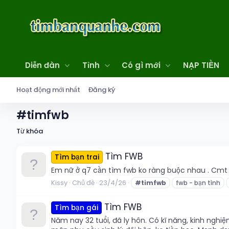
Diễn đàn
Tỉnh
Có gì mới
NẠP TIỀN
Hoạt động mới nhất
Đăng ký
#timfwb
Từ khóa
Tìm FWB
Tìm bạn trai
Em nữ ở q7 cần tìm fwb ko ràng buộc nhau . Cmt s
Kissy
Chủ đề
23/4/26
#timfwb
fwb - bạn tình
Tìm FWB
Tìm bạn gái
Năm nay 32 tuổi, đã ly hôn. Có kĩ năng, kinh nghi