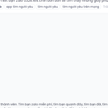
n kết bạn Zalo 0326.164.chín bốn bốn sẽ tìm thấy những giây phú
Trả 
b
app tìm người yêu
tìm người yêu
tìm người yêu trên mạng
hành viên. Tìm bạn zalo miễn phí, tìm bạn quanh đây, tìm bạn đời, tìm b