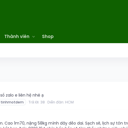
Thành viên
Shop
ố zalo e liên hệ nhé ạ
Trả lời: 38
Diễn đàn:
HCM
tinhmotdem
ệm. Cao 1m70, nặng 58kg mình dây dẻo dai. Sạch sẽ, lịch sự tôn t