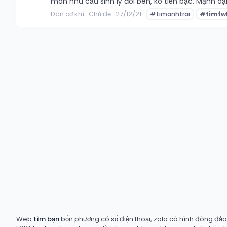
mãn nhu cầu sinh lý đôi bên, ko tiền bạc. Mạnh dạ
Dân cơ khí
Chủ đề
27/12/21
#timanhtrai
#timfw
Web
tìm bạn
bốn phương có số điện thoại, zalo có hình đông đảo t