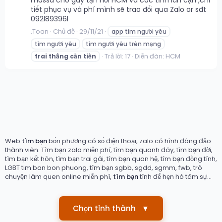
massa cho gay tận nơi HCM và các tỉnh lân cận ,chi
tiết phục vụ và phí mình sẽ trao đổi qua Zalo or sđt
092l89396l
.Toan
Chủ đề
29/11/21
app tìm người yêu
tìm người yêu
tìm người yêu trên mạng
Trả lời: 17
Diễn đàn:
HCM
trai
thẳng
cần
tiền
Web
tìm bạn
bốn phương có số điện thoại, zalo có hình đông đảo
thành viên. Tìm bạn zalo miễn phí, tìm bạn quanh đây, tìm bạn đời,
tìm bạn kết hôn, tìm bạn trai gái, tìm bạn quan hệ, tìm bạn đồng tính,
LGBT tim ban bon phuong, tìm bạn sgbb, sgdd, sgmm, fwb, trò
chuyện làm quen online miễn phí,
tìm bạn
tình để hẹn hò tâm sự...
Chọn tỉnh thành
▼