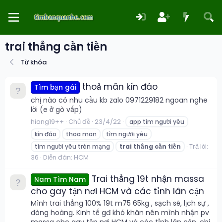
trai thẳng cần tiền
Từ khóa
thoả mãn kín đáo
Tìm bạn gái
chị nào có nhu cầu kb zalo 0971229182 ngoan nghe
lời (e ở gò vấp)
hiang19++
Chủ đề
23/4/22
app tìm người yêu
kín đáo
thoa man
tìm người yêu
Trả lời:
tìm người yêu trên mạng
trai
thẳng
cần
tiền
36
Diễn đàn:
HCM
Trai thẳng 19t nhận massa
Nam Tìm Nam
cho gay tận nơi HCM và các tỉnh lân cận
Mình trai thẳng 100% 19t m75 65kg , sạch sẽ, lịch sự ,
đàng hoàng. Kinh tế gđ khó khăn nên mình nhận pv