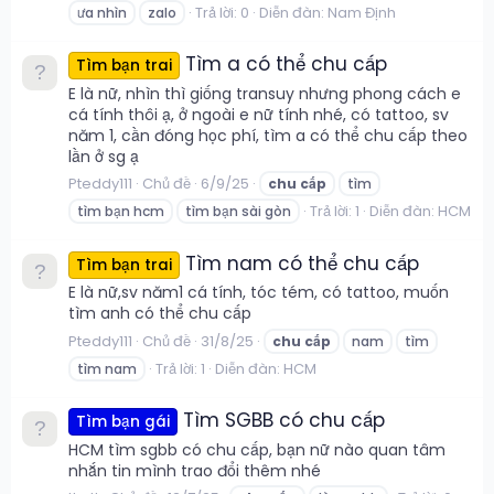
Trả lời: 0
Diễn đàn:
Nam Định
ưa nhìn
zalo
Tìm a có thể chu cấp
Tìm bạn trai
E là nữ, nhìn thì giống transuy nhưng phong cách e
cá tính thôi ạ, ở ngoài e nữ tính nhé, có tattoo, sv
năm 1, cần đóng học phí, tìm a có thể chu cấp theo
lần ở sg ạ
Pteddy111
Chủ đề
6/9/25
chu
cấp
tìm
Trả lời: 1
Diễn đàn:
HCM
tìm bạn hcm
tìm bạn sài gòn
Tìm nam có thể chu cấp
Tìm bạn trai
E là nữ,sv năm1 cá tính, tóc tém, có tattoo, muốn
tìm anh có thể chu cấp
Pteddy111
Chủ đề
31/8/25
chu
cấp
nam
tìm
Trả lời: 1
Diễn đàn:
HCM
tìm nam
Tìm SGBB có chu cấp
Tìm bạn gái
HCM tìm sgbb có chu cấp, bạn nữ nào quan tâm
nhắn tin mình trao đổi thêm nhé