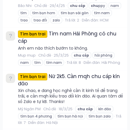
Bảo Nhi
Chủ đề
29/4/25
chu
cấp
chu
ppy
nam
tìm
tìm bạn hcm
tìm bạn sài gòn
tìm nam
Trả lời: 2
Diễn đàn:
HCM
trao
trao đổi
zalo
Tìm nam Hải Phòng có chu
Tìm bạn trai
cấp
Anh em nào thích bướm to không.
Mup mup
Chủ đề
25/3/25
chu
cấp
hải phòng
Trả lời: 8
Diễn đàn:
Hải Phòng
nam
tìm
tìm nam
Nữ 2k5. Cần mqh chu cấp kín
Tìm bạn trai
đáo
Xin chao, e đang học nghề cần ít kinh tế để trang
trải, e cần mqh kiểu trao đổi kín đáo. Ai quan tâm để
số Zalo e tự kB. Thanks!
Mỹ Ngân PM
Chủ đề
18/3/25
chu
cấp
kín đáo
Trả
tìm bạn 4 phương
tìm bạn hà nội
tìm bạn zalo
lời: 7
Diễn đàn:
Hà Nội