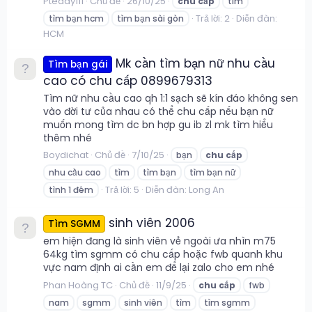
Pteddy111
Chủ đề
26/10/25
chu
cấp
tìm
Trả lời: 2
Diễn đàn:
tìm bạn hcm
tìm bạn sài gòn
HCM
Mk cần tìm bạn nữ nhu cầu
Tìm bạn gái
cao có chu cấp 0899679313
Tìm nữ nhu cầu cao qh 1:1 sạch sẽ kín đáo không sen
vào đời tư của nhau có thể chu cấp nếu bạn nữ
muốn mong tìm dc bn hợp gu ib zl mk tìm hiểu
thêm nhé
Boydichat
Chủ đề
7/10/25
bạn
chu
cấp
nhu cầu cao
tìm
tìm bạn
tìm bạn nữ
Trả lời: 5
Diễn đàn:
Long An
tình 1 đêm
sinh viên 2006
Tìm SGMM
em hiện đang là sinh viên vẻ ngoài ưa nhìn m75
64kg tìm sgmm có chu cấp hoặc fwb quanh khu
vực nam định ai cần em để lại zalo cho em nhé
Phan Hoàng TC
Chủ đề
11/9/25
chu
cấp
fwb
nam
sgmm
sinh viên
tìm
tìm sgmm