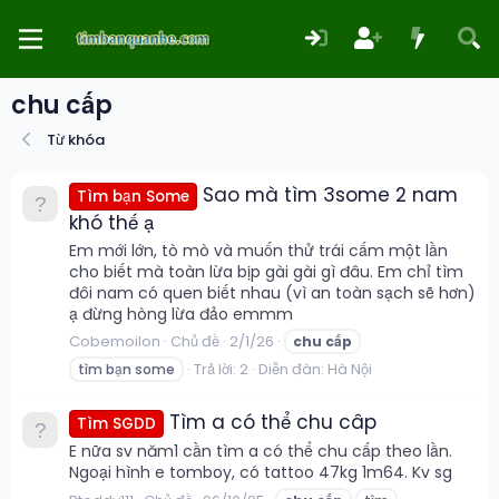
chu cấp
Từ khóa
Sao mà tìm 3some 2 nam
Tìm bạn Some
khó thế ạ
Em mới lớn, tò mò và muốn thử trái cấm một lần
cho biết mà toàn lừa bịp gài gài gì đâu. Em chỉ tìm
đôi nam có quen biết nhau (vì an toàn sạch sẽ hơn)
ạ đừng hòng lừa đảo emmm
Cobemoilon
Chủ đề
2/1/26
chu
cấp
Trả lời: 2
Diễn đàn:
Hà Nội
tìm bạn some
Tìm a có thể chu câp
Tìm SGDD
E nữa sv năm1 cần tìm a có thể chu cấp theo lần.
Ngoại hình e tomboy, có tattoo 47kg 1m64. Kv sg