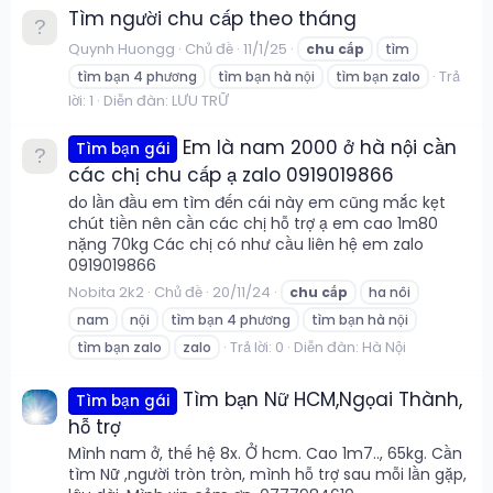
Tìm người chu cấp theo tháng
Quynh Huongg
Chủ đề
11/1/25
chu
cấp
tìm
Trả
tìm bạn 4 phương
tìm bạn hà nội
tìm bạn zalo
lời: 1
Diễn đàn:
LƯU TRỮ
Em là nam 2000 ở hà nội cần
Tìm bạn gái
các chị chu cấp ạ zalo 0919019866
do lần đầu em tìm đến cái này em cũng mắc kẹt
chút tiền nên cần các chị hỗ trợ ạ em cao 1m80
nặng 70kg Các chị có như cầu liên hệ em zalo
0919019866
Nobita 2k2
Chủ đề
20/11/24
chu
cấp
ha nôi
nam
nội
tìm bạn 4 phương
tìm bạn hà nội
Trả lời: 0
Diễn đàn:
Hà Nội
tìm bạn zalo
zalo
Tìm bạn Nữ HCM,Ngọai Thành,
Tìm bạn gái
hỗ trợ
Mình nam ở, thế hệ 8x. Ở hcm. Cao 1m7.., 65kg. Cần
tìm Nữ ,người tròn tròn, mình hỗ trợ sau mỗi lần gặp,