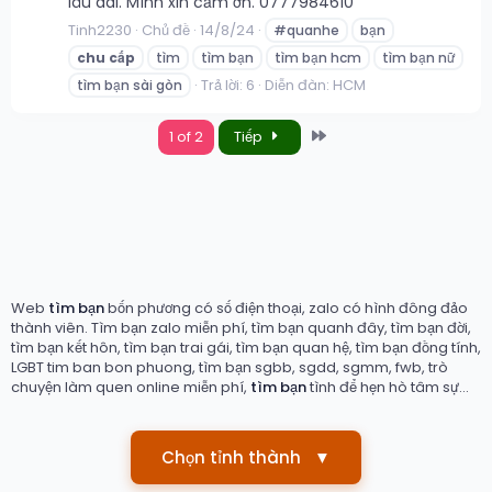
lâu dài. Mình xin cảm ơn. 0777984610
Tinh2230
Chủ đề
14/8/24
#quanhe
bạn
chu
cấp
tìm
tìm bạn
tìm bạn hcm
tìm bạn nữ
Trả lời: 6
Diễn đàn:
HCM
tìm bạn sài gòn
Last
1 of 2
Tiếp
Web
tìm bạn
bốn phương có số điện thoại, zalo có hình đông đảo
thành viên. Tìm bạn zalo miễn phí, tìm bạn quanh đây, tìm bạn đời,
tìm bạn kết hôn, tìm bạn trai gái, tìm bạn quan hệ, tìm bạn đồng tính,
LGBT tim ban bon phuong, tìm bạn sgbb, sgdd, sgmm, fwb, trò
chuyện làm quen online miễn phí,
tìm bạn
tình để hẹn hò tâm sự...
Chọn tỉnh thành
▼