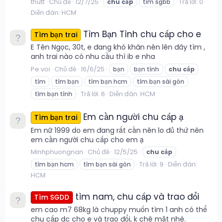
thutt
Chủ đề
12/7/25
Trả lời: 0
chu
cấp
tìm sgbb
Diễn đàn:
HCM
Tìm Bạn Tình chu cấp cho e
Tìm bạn trai
E Tên Ngọc, 30t, e đang khó khăn nên lên đây tìm ,
anh trai nào có nhu cầu thì ib e nha
Pe voi
Chủ đề
16/6/25
bạn
bạn tình
chu
cấp
tìm
tìm bạn
tìm bạn hcm
tìm bạn sài gòn
Trả lời: 6
Diễn đàn:
HCM
tìm bạn tình
Em cần người chu cấp ạ
Tìm bạn trai
Em nữ 1999 do em đang rất cần nên lo đủ thứ nên
em cần người chu cấp cho em ạ
Minhphuongnan
Chủ đề
12/5/25
chu
cấp
Trả lời: 9
Diễn đàn:
tìm bạn hcm
tìm bạn sài gòn
HCM
tìm nam, chu cấp và trao đổi
Tìm SGDD
em cao m7 68kg là chuppy muốn tìm 1 anh có thể
chu cấp dc cho e và trao đổi, k chê mặt nhé.