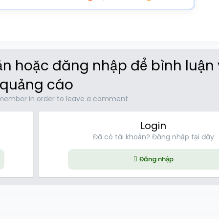
oản hoặc đăng nhập để bình luận
quảng cáo
member in order to leave a comment
Login
Đã có tài khoản? Đăng nhập tại đây
Đăng nhập
ink