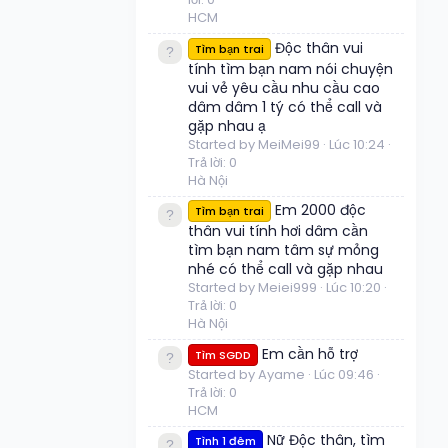
HCM
Độc thân vui
Tìm bạn trai
tính tìm bạn nam nói chuyện
vui vẻ yêu cầu nhu cầu cao
dâm dâm 1 tý có thể call và
gặp nhau ạ
Started by MeiMei99
Lúc 10:24
Trả lời: 0
Hà Nội
Em 2000 độc
Tìm bạn trai
thân vui tính hơi dâm cần
tìm bạn nam tâm sự mỏng
nhé có thể call và gặp nhau
Started by Meiei999
Lúc 10:20
Trả lời: 0
Hà Nội
Em cần hỗ trợ
Tìm SGDD
Started by Ayame
Lúc 09:46
Trả lời: 0
HCM
Nữ Độc thân, tìm
Tình 1 đêm