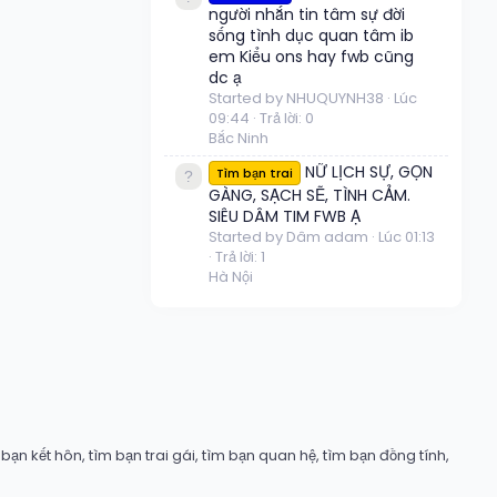
người nhắn tin tâm sự đời
sống tình dục quan tâm ib
em Kiểu ons hay fwb cũng
dc ạ
Started by NHUQUYNH38
Lúc
09:44
Trả lời: 0
Bắc Ninh
NỮ LỊCH SỰ, GỌN
Tìm bạn trai
GÀNG, SẠCH SẼ, TÌNH CẢM.
SIÊU DÂM TIM FWB Ạ
Started by Dâm adam
Lúc 01:13
Trả lời: 1
Hà Nội
ạn kết hôn, tìm bạn trai gái, tìm bạn quan hệ, tìm bạn đồng tính,