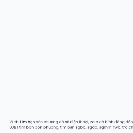
Web
tìm bạn
bốn phương có số điện thoại, zalo có hình đông đảo t
LGBT tim ban bon phuong, tìm bạn sgbb, sgdd, sgmm, fwb, trò c