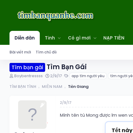
Diễn đàn
Tỉnh
Có gì mới
NẠP TIỀN
Bài viết mới
Tìm chủ đề
Tìm Bạn Gái
Tìm bạn gái
T
N
T
Boybentressss
2/9/17
app tìm người yêu
tìm người y
h
g
ừ
r
à
k
TÌM BẠN TÌNH
MIỀN NAM
Tiền Giang
e
y
h
a
g
ó
d
ử
a
2/9/17
s
i
t
Mình tên tú Mong được lm wen vo
a
r
t
Tết này