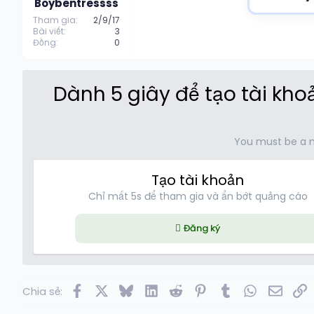
e
Boybentressss
r
Tham gia
2/9/17
Bài viết
3
Đồng
0
Dành 5 giây để tạo tài kh
You must be a 
Tạo tài khoản
Chỉ mất 5s để tham gia và ẩn bớt quảng cáo
Đăng ký
Facebook
X
Bluesky
LinkedIn
Reddit
Pinterest
Tumblr
WhatsApp
Email
L
Chia sẻ: