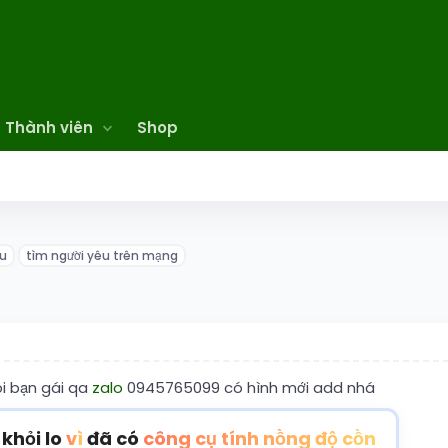
Thành viên
Shop
êu
tìm người yêu trên mạng
i bạn gái qa
zalo
0945765099 có hình mới add nhá
 khỏi lo
vì
đã có
công cụ tính nồng độ cồn