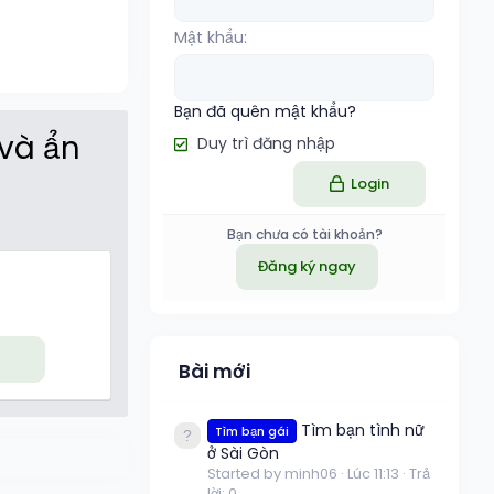
Mật khẩu
Bạn đã quên mật khẩu?
 và ẩn
Duy trì đăng nhập
Login
Bạn chưa có tài khoản?
Đăng ký ngay
Bài mới
Tìm bạn tình nữ
Tìm bạn gái
ở Sài Gòn
Started by minh06
Lúc 11:13
Trả
lời: 0