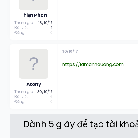
Thiện Phan
Tham gia
18/10/17
Bài viết
4
Đồng
0
30/10/17
https://lamanhduong.com
Atony
Tham gia
30/10/17
Bài viết
6
Đồng
0
Dành 5 giây để tạo tài kh