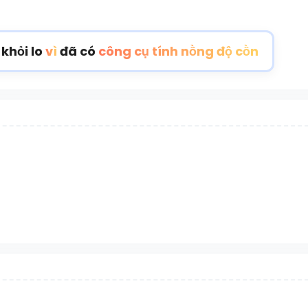
 khỏi lo
vì
đã có
công cụ tính nồng độ cồn