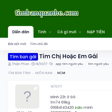
Diễn đàn
Tỉnh
Có gì mới
NẠP TIỀN
Bài viết mới
Tìm chủ đề
Tìm Chị Hoặc Em Gái
Tìm bạn gái
T
N
T
Thiện Phan
18/10/17
app tìm người yêu
tìm người yêu
h
g
ừ
r
à
k
TÌM BẠN TÌNH
MIỀN NAM
HCM
e
y
h
a
g
ó
d
ử
a
18/10/17
s
i
t
Mình 23t ở SG
a
1m74 69kg
r
01684143420
zalo
mình
t