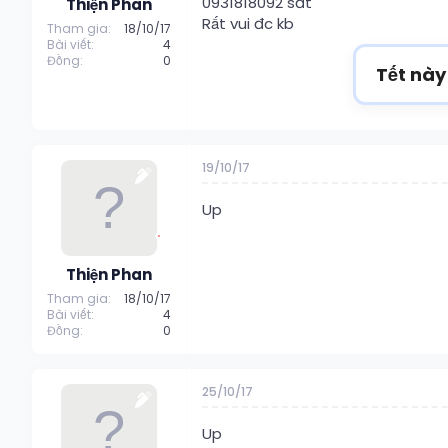
e
0931818092 sđt
Thiện Phan
r
Rất vui đc kb
Tham gia
18/10/17
Bài viết
4
Đồng
0
Tết này
19/10/17
Up
Thiện Phan
Tham gia
18/10/17
Bài viết
4
Đồng
0
25/10/17
Up