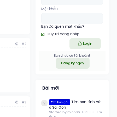
Mật khẩu
Bạn đã quên mật khẩu?
Duy trì đăng nhập
Login
#2
Bạn chưa có tài khoản?
Đăng ký ngay
Bài mới
Tìm bạn tình nữ
#3
Tìm bạn gái
ở Sài Gòn
Started by minh06
Lúc 11:13
Trả
lời: 0