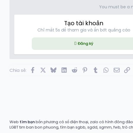
You must be a 
Tạo tài khoản
Chỉ mất 5s để tham gia và ẩn bớt quảng cáo
Đăng ký
Facebook
X
Bluesky
LinkedIn
Reddit
Pinterest
Tumblr
WhatsApp
Email
L
Chia sẻ:
Web
tìm bạn
bốn phương có số điện thoại, zalo có hình đông đảo t
LGBT tim ban bon phuong, tìm bạn sgbb, sgdd, sgmm, fwb, trò c