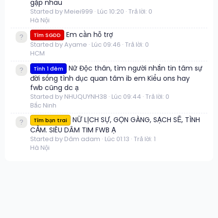
gặp nhau
Started by Meiei999
Lúc 10:20
Trả lời: 0
Hà Nội
Em cần hỗ trợ
Tìm SGDD
Started by Ayame
Lúc 09:46
Trả lời: 0
HCM
Nữ Độc thân, tìm người nhắn tin tâm sự
Tình 1 đêm
đời sống tình dục quan tâm ib em Kiểu ons hay
fwb cũng dc ạ
Started by NHUQUYNH38
Lúc 09:44
Trả lời: 0
Bắc Ninh
NỮ LỊCH SỰ, GỌN GÀNG, SẠCH SẼ, TÌNH
Tìm bạn trai
CẢM. SIÊU DÂM TIM FWB Ạ
Started by Dâm adam
Lúc 01:13
Trả lời: 1
Hà Nội