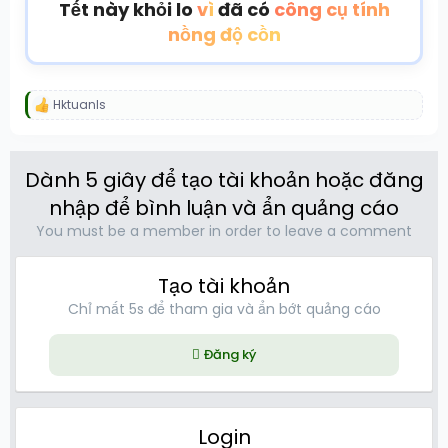
Tết này khỏi lo
vì
đã có
công cụ tính
nồng độ cồn
Hktuanls
R
e
a
c
Dành 5 giây để tạo tài khoản hoặc đăng
t
i
nhập để bình luận và ẩn quảng cáo
o
n
You must be a member in order to leave a comment
s
:
Tạo tài khoản
Chỉ mất 5s để tham gia và ẩn bớt quảng cáo
Đăng ký
Login