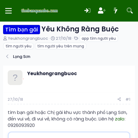
Yêu Không Ràng Buộc
Tìm bạn gái
T
N
T
Yeukhongrangbuoc
27/10/18
app tìm người yêu
h
g
ừ
tìm người yêu
tìm người yêu trên mạng
r
à
k
e
y
h
Lạng Sơn
a
g
ó
d
ử
a
s
i
Yeukhongrangbuoc
t
a
r
t
e
27/10/18
#1
r
tìm bạn gái hoặc Chị gái khu vực thành phố Lạng Sơn,
đến vui vẻ, đi vui vẻ, không có ràng buộc. Liên hệ
zalo
:
0926093920