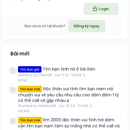
Login
Đăng ký ngay
Bạn chưa có tài khoản?
Bài mới
Tìm bạn tình nữ ở Sài Gòn
Tìm bạn gái
Started by minh06
Lúc 11:13
Trả lời: 0
HCM
Độc thân vui tính tìm bạn nam nói
Tìm bạn trai
chuyện vui vẻ yêu cầu nhu cầu cao dâm dâm 1 tý
có thể call và gặp nhau ạ
Started by MeiMei99
Lúc 10:24
Trả lời: 0
Hà Nội
Em 2000 độc thân vui tính hơi dâm
Tìm bạn trai
cần tìm bạn nam tâm sự mỏng nhé có thể call và