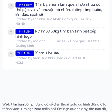
Tìm bạn nam làm quen, hợp nhau có
Tình 1 đêm
thể gặp, vui vẻ chuyện cá nhân, không ràng buộc,
kín đáo, sạch sẽ
Started by linh nhii
Lúc 14:40 Hôm qua
Trả lời: 2
Hà Nội
Nữ 1m63 50kg tìm bạn tình biết xếp
Tình 1 đêm
hình logo
Started by maianh6886
Lúc 13:32 Hôm qua
Trả lời: 1
Quảng Ninh
19cm TÌM BẠN
Tình 1 đêm
Started by Vick
Lúc 13:16 Hôm qua
Trả lời: 0
HCM
Web
tìm bạn
bốn phương có số điện thoại, zalo có hình đông đảo
thành viên. Tìm bạn zalo miễn phí, tìm bạn quanh đây, tìm bạn đời,