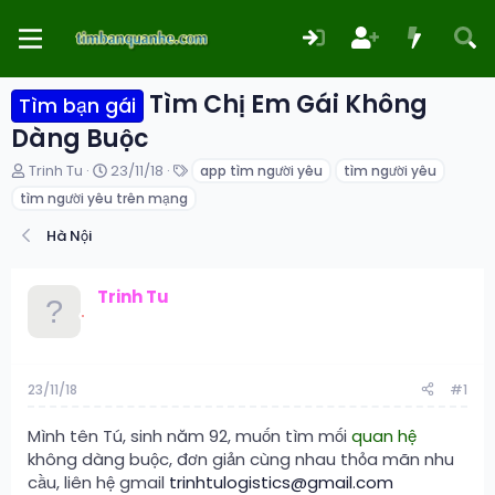
Tìm Chị Em Gái Không
Tìm bạn gái
Dàng Buộc
T
N
T
Trinh Tu
23/11/18
app tìm người yêu
tìm người yêu
h
g
ừ
tìm người yêu trên mạng
r
à
k
e
y
h
Hà Nội
a
g
ó
d
ử
a
s
i
Trinh Tu
t
a
r
t
e
23/11/18
#1
r
Mình tên Tú, sinh năm 92, muốn tìm mối
quan hệ
không dàng buộc, đơn giản cùng nhau thỏa mãn nhu
cầu, liên hệ gmail
trinhtulogistics@gmail.com