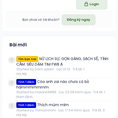
Login
Đăng ký ngay
Bạn chưa có tài khoản?
Bài mới
NỮ LỊCH SỰ, GỌN GÀNG, SẠCH SẼ, TÌNH
Tìm bạn trai
CẢM. SIÊU DÂM TIM FWB Ạ
Started by Dâm adam
Lúc 01:13
Trả lời: 1
Hà Nội
Cóa anh zai nào chưa có bồ
Tình 1 đêm
hămmmmmmm
Started by maianh6886
Lúc 23:09 Hôm qua
Trả lời: 1
Nam Định
Thích mũm mĩm
Tình 1 đêm
Started by Thimummim
Lúc 17:04 Hôm qua
Trả lời: 0
Hà Nội