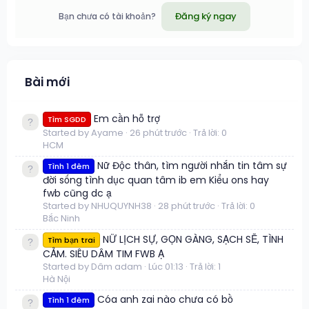
Đăng ký ngay
Bạn chưa có tài khoản?
Bài mới
Em cần hỗ trợ
Tìm SGDD
Started by Ayame
26 phút trước
Trả lời: 0
HCM
Nữ Độc thân, tìm người nhắn tin tâm sự
Tình 1 đêm
đời sống tình dục quan tâm ib em Kiểu ons hay
fwb cũng dc ạ
Started by NHUQUYNH38
28 phút trước
Trả lời: 0
Bắc Ninh
NỮ LỊCH SỰ, GỌN GÀNG, SẠCH SẼ, TÌNH
Tìm bạn trai
CẢM. SIÊU DÂM TIM FWB Ạ
Started by Dâm adam
Lúc 01:13
Trả lời: 1
Hà Nội
Cóa anh zai nào chưa có bồ
Tình 1 đêm