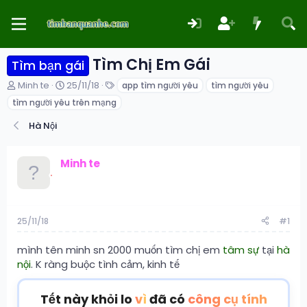
Tìm Chị Em Gái
Tìm bạn gái
T
N
T
Minh te
25/11/18
app tìm người yêu
tìm người yêu
h
g
ừ
tìm người yêu trên mạng
r
à
k
e
y
h
Hà Nội
a
g
ó
d
ử
a
s
i
Minh te
t
a
r
t
e
25/11/18
#1
r
mình tên minh sn 2000 muốn tìm chị em
tâm sự
tại
hà
nội
. K ràng buộc tình cảm, kinh tế
Tết này khỏi lo
vì
đã có
công cụ tính