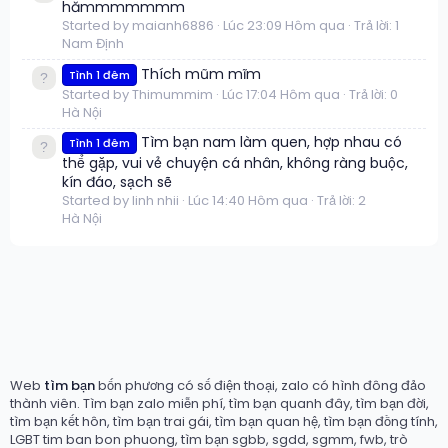
hămmmmmmm
Started by maianh6886
Lúc 23:09 Hôm qua
Trả lời: 1
Nam Định
Thích mũm mĩm
Tình 1 đêm
Started by Thimummim
Lúc 17:04 Hôm qua
Trả lời: 0
Hà Nội
Tìm bạn nam làm quen, hợp nhau có
Tình 1 đêm
thể gặp, vui vẻ chuyện cá nhân, không ràng buộc,
kín đáo, sạch sẽ
Started by linh nhii
Lúc 14:40 Hôm qua
Trả lời: 2
Hà Nội
Web
tìm bạn
bốn phương có số điện thoại, zalo có hình đông đảo
thành viên. Tìm bạn zalo miễn phí, tìm bạn quanh đây, tìm bạn đời,
tìm bạn kết hôn, tìm bạn trai gái, tìm bạn quan hệ, tìm bạn đồng tính,
LGBT tim ban bon phuong, tìm bạn sgbb, sgdd, sgmm, fwb, trò