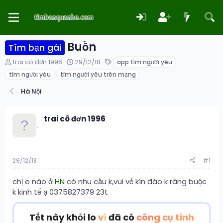
Buồn
Tìm bạn gái
T
N
T
trai cô đơn 1996
29/12/18
app tìm người yêu
h
g
ừ
tìm người yêu
tìm người yêu trên mạng
r
à
k
e
y
h
Hà Nội
a
g
ó
d
ử
a
s
i
trai cô đơn 1996
t
a
r
t
e
29/12/18
#1
r
chị e nào ở
HN
có nhu cầu k,vui vẻ kín đáo k ràng buộc
k kinh tế ạ 0375827379 23t
Tết này khỏi lo
vì
đã có
công cụ tính