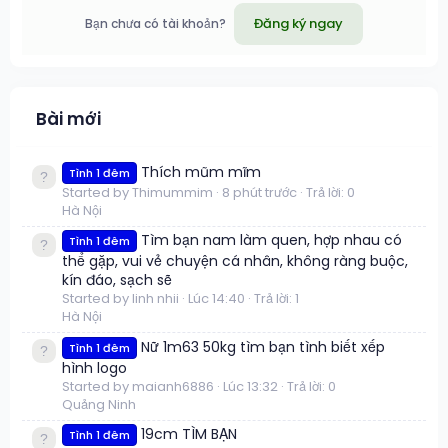
Đăng ký ngay
Bạn chưa có tài khoản?
Bài mới
Thích mũm mĩm
Tình 1 đêm
Started by Thimummim
8 phút trước
Trả lời: 0
Hà Nội
Tìm bạn nam làm quen, hợp nhau có
Tình 1 đêm
thể gặp, vui vẻ chuyện cá nhân, không ràng buộc,
kín đáo, sạch sẽ
Started by linh nhii
Lúc 14:40
Trả lời: 1
Hà Nội
Nữ 1m63 50kg tìm bạn tình biết xếp
Tình 1 đêm
hình logo
Started by maianh6886
Lúc 13:32
Trả lời: 0
Quảng Ninh
19cm TÌM BẠN
Tình 1 đêm