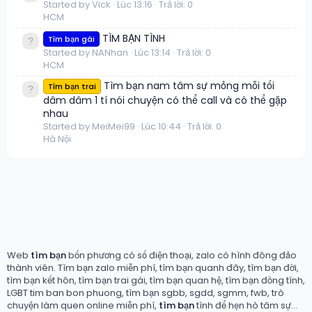
Started by Vick
Lúc 13:16
Trả lời: 0
HCM
TÌM BẠN TÌNH
Tìm bạn gái
Started by NANhan
Lúc 13:14
Trả lời: 0
HCM
Tìm bạn nam tâm sự mỏng mỗi tối
Tìm bạn trai
dâm dâm 1 tí nói chuyện có thể call và có thể gặp
nhau
Started by MeiMei99
Lúc 10:44
Trả lời: 0
Hà Nội
Web
tìm bạn
bốn phương có số điện thoại, zalo có hình đông đảo
thành viên. Tìm bạn zalo miễn phí, tìm bạn quanh đây, tìm bạn đời,
tìm bạn kết hôn, tìm bạn trai gái, tìm bạn quan hệ, tìm bạn đồng tính,
LGBT tim ban bon phuong, tìm bạn sgbb, sgdd, sgmm, fwb, trò
chuyện làm quen online miễn phí,
tìm bạn
tình để hẹn hò tâm sự...