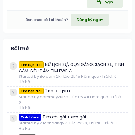
Login
Đăng ký ngay
Bạn chưa có tài khoản?
Bài mới
NỮ LỊCH SỰ, GỌN GÀNG, SẠCH SẼ, TÌNH
Tìm bạn trai
CẢM. SIÊU DÂM TIM FWB Ạ
Started by Be dam 2k
Lúc 21:45 Hôm qua
Trả lời: 0
Hà Nội
Tìm pt gym
Tìm bạn trai
Started by dammayzuize
Lúc 06:44 Hôm qua
Trả lời:
0
Hà Nội
Tìm chị gái + em gái
Tình 1 đêm
Started by xuanhoang97
Lúc 22:30, Thứ tư
Trả lời: 1
Hà Nội