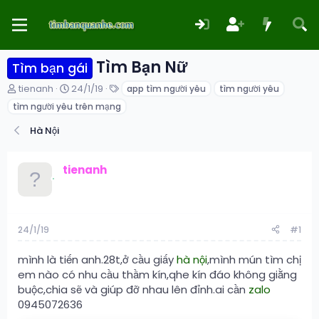
Tìm Bạn Nữ
Tìm bạn gái
T
N
T
tienanh
24/1/19
app tìm người yêu
tìm người yêu
h
g
ừ
tìm người yêu trên mạng
r
à
k
e
y
h
Hà Nội
a
g
ó
d
ử
a
s
i
tienanh
t
a
r
t
e
24/1/19
#1
r
mình là tiến anh.28t,ở cầu giấy
hà nội
,mình mún tìm chị
em nào có nhu cầu thầm kín,qhe kín đáo không giằng
buộc,chia sẽ và giúp đỡ nhau lên đỉnh.ai cần
zalo
0945072636