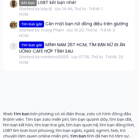
LGBT kết bạn nhé!
Kết bạn
Started by bảy tỷ
Lúc 14:46, Thứ tư
Trả lời: 1
HCM
Cần một bạn nữ đồng điệu trên giường
Tìm bạn gái
Started by Trung Phạm
Lúc 10:22, Thứ tư
Trả lời: 0
HCM
MÌNH NAM 26T HCM, TÌM BẠN NỮ ĐI ĂN
Tìm bạn gái
UỐNG CAFE HỢP TÍNH SAU.
Started by minhkhoi2000
Lúc 07:35, Thứ tư
Trả lời: 22
HCM
Web
tìm bạn
bốn phương có số điện thoại, zalo có hình đông đảo
thành viên. Tìm bạn zalo miễn phí, tìm bạn quanh đây, tìm bạn đời,
tìm bạn kết hôn, tìm bạn trai gái, tìm bạn quan hệ, tìm bạn đồng tính,
LGBT tim ban bon phuong, tìm bạn sgbb, sgdd, sgmm, fwb, trò
chuyện làm quen online miễn phí,
tìm bạn
tình để hẹn hò tâm sự...