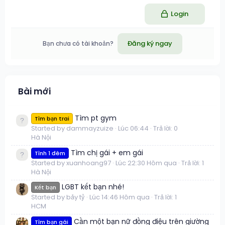
Login
Đăng ký ngay
Bạn chưa có tài khoản?
Bài mới
Tìm pt gym
Tìm bạn trai
Started by dammayzuize
Lúc 06:44
Trả lời: 0
Hà Nội
Tìm chị gái + em gái
Tình 1 đêm
Started by xuanhoang97
Lúc 22:30 Hôm qua
Trả lời: 1
Hà Nội
LGBT kết bạn nhé!
Kết bạn
Started by bảy tỷ
Lúc 14:46 Hôm qua
Trả lời: 1
HCM
Cần một bạn nữ đồng điệu trên giường
Tìm bạn gái