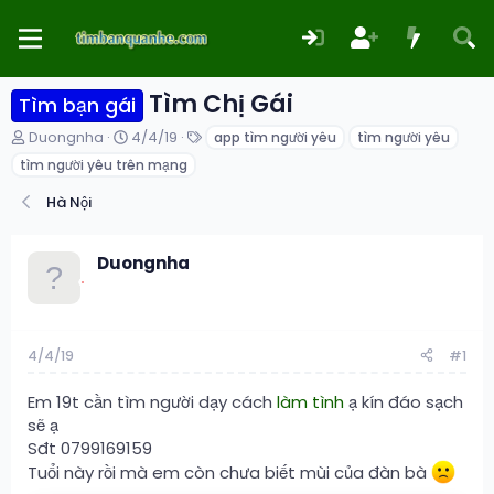
Tìm Chị Gái
Tìm bạn gái
T
N
T
Duongnha
4/4/19
app tìm người yêu
tìm người yêu
h
g
ừ
tìm người yêu trên mạng
r
à
k
e
y
h
Hà Nội
a
g
ó
d
ử
a
s
i
Duongnha
t
a
r
t
e
4/4/19
#1
r
Em 19t cần tìm người dạy cách
làm tình
ạ kín đáo sạch
sẽ ạ
Sđt 0799169159
Tuổi này rồi mà em còn chưa biết mùi của đàn bà