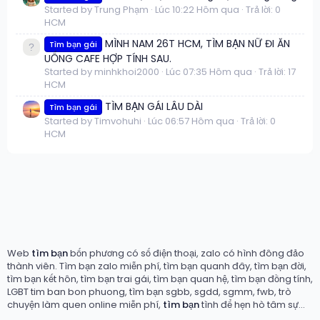
Started by Trung Phạm
Lúc 10:22 Hôm qua
Trả lời: 0
HCM
MÌNH NAM 26T HCM, TÌM BẠN NỮ ĐI ĂN
Tìm bạn gái
UỐNG CAFE HỢP TÍNH SAU.
Started by minhkhoi2000
Lúc 07:35 Hôm qua
Trả lời: 17
HCM
TÌM BẠN GÁI LÂU DÀI
Tìm bạn gái
Started by Timvohuhi
Lúc 06:57 Hôm qua
Trả lời: 0
HCM
Web
tìm bạn
bốn phương có số điện thoại, zalo có hình đông đảo
thành viên. Tìm bạn zalo miễn phí, tìm bạn quanh đây, tìm bạn đời,
tìm bạn kết hôn, tìm bạn trai gái, tìm bạn quan hệ, tìm bạn đồng tính,
LGBT tim ban bon phuong, tìm bạn sgbb, sgdd, sgmm, fwb, trò
chuyện làm quen online miễn phí,
tìm bạn
tình để hẹn hò tâm sự...