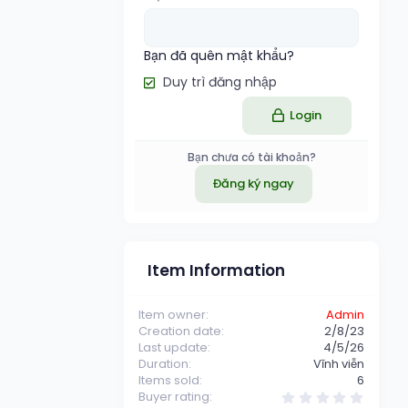
Bạn đã quên mật khẩu?
Duy trì đăng nhập
Login
Bạn chưa có tài khoản?
Đăng ký ngay
Item Information
Item owner
Admin
Creation date
2/8/23
Last update
4/5/26
Duration
Vĩnh viễn
Items sold
6
0
Buyer rating