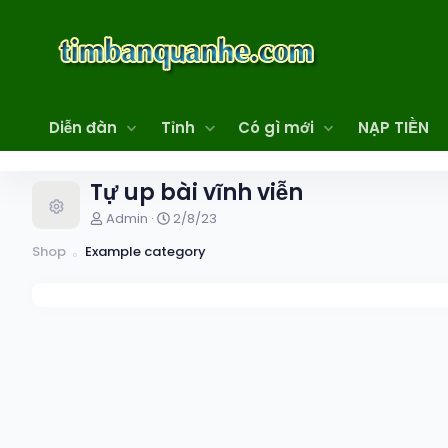
Diễn đàn
Tỉnh
Có gì mới
NẠP TIỀN
Tự up bài vĩnh viễn
T
C
Admin
2/8/23
á
r
Shop
Example category
c
e
g
a
i
t
ả
i
o
n
d
a
t
e