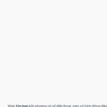
Web
tìm bạn
bốn phương có số điện thoại, zalo có hình đông đảo t