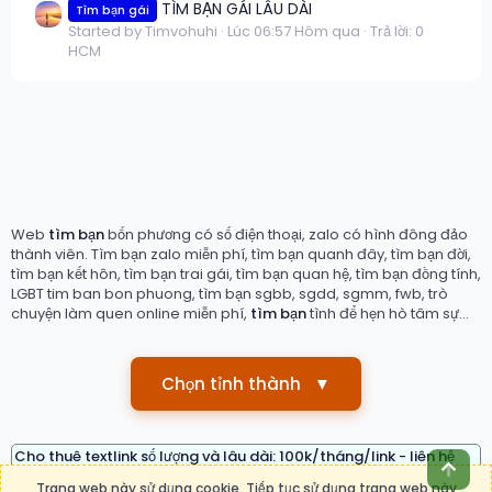
TÌM BẠN GÁI LÂU DÀI
Tìm bạn gái
Started by Timvohuhi
Lúc 06:57 Hôm qua
Trả lời: 0
HCM
Web
tìm bạn
bốn phương có số điện thoại, zalo có hình đông đảo
thành viên. Tìm bạn zalo miễn phí, tìm bạn quanh đây, tìm bạn đời,
tìm bạn kết hôn, tìm bạn trai gái, tìm bạn quan hệ, tìm bạn đồng tính,
LGBT tim ban bon phuong, tìm bạn sgbb, sgdd, sgmm, fwb, trò
chuyện làm quen online miễn phí,
tìm bạn
tình để hẹn hò tâm sự...
Chọn tỉnh thành
▼
Cho thuê textlink số lượng và lâu dài: 100k/tháng/link - liên hệ
Top
telegram: timbanvn
- Zalo: 0876.05 38 38
Trang web này sử dụng cookie. Tiếp tục sử dụng trang web này