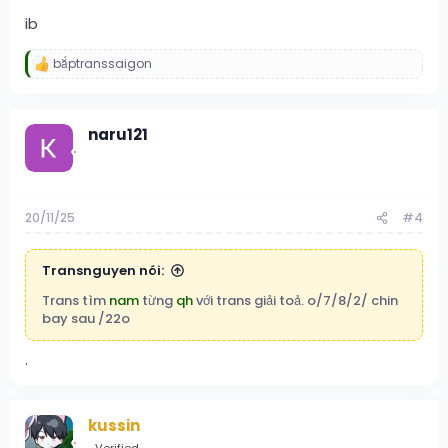
ib
bắptranssaigon
R
e
a
c
naru121
t
i
o
n
s
:
20/11/25
#4
Transnguyen nói:
Trans tìm
nam
từng
qh
với trans giải toả. o/7/8/2/ chin
bay sau /22o
.
kussin
Verified