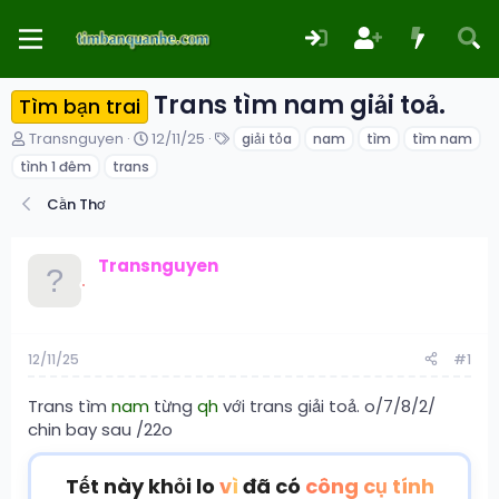
Trans tìm nam giải toả.
Tìm bạn trai
T
N
T
Transnguyen
12/11/25
giải tỏa
nam
tìm
tìm nam
h
g
ừ
tình 1 đêm
trans
r
à
k
e
y
h
Cần Thơ
a
g
ó
d
ử
a
s
i
Transnguyen
t
a
r
t
e
12/11/25
#1
r
Trans tìm
nam
từng
qh
với trans giải toả. o/7/8/2/
chin bay sau /22o
Tết này khỏi lo
vì
đã có
công cụ tính