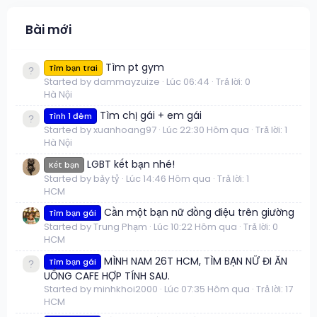
Bài mới
Tìm pt gym
Tìm bạn trai
Started by dammayzuize
Lúc 06:44
Trả lời: 0
Hà Nội
Tìm chị gái + em gái
Tình 1 đêm
Started by xuanhoang97
Lúc 22:30 Hôm qua
Trả lời: 1
Hà Nội
LGBT kết bạn nhé!
Kết bạn
Started by bảy tỷ
Lúc 14:46 Hôm qua
Trả lời: 1
HCM
Cần một bạn nữ đồng điệu trên giường
Tìm bạn gái
Started by Trung Phạm
Lúc 10:22 Hôm qua
Trả lời: 0
HCM
MÌNH NAM 26T HCM, TÌM BẠN NỮ ĐI ĂN
Tìm bạn gái
UỐNG CAFE HỢP TÍNH SAU.
Started by minhkhoi2000
Lúc 07:35 Hôm qua
Trả lời: 17
HCM