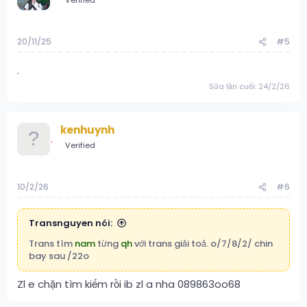
20/11/25
#5
.
Sửa lần cuối:
24/2/26
kenhuynh
Verified
10/2/26
#6
Transnguyen nói:
Trans tìm
nam
từng
qh
với trans giải toả. o/7/8/2/ chin
bay sau /22o
Zl e chặn tìm kiếm rồi ib zl a nha 089863oo68