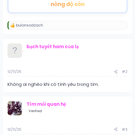
nồng độ cồn
bulonsodzach
R
e
a
c
bạch tuyết ham của lạ
t
i
o
n
s
:
12/11/25
#2
Không ai nghèo khi có tình yêu trong tim.
Tìm mối quan hệ
Verified
12/11/25
#3