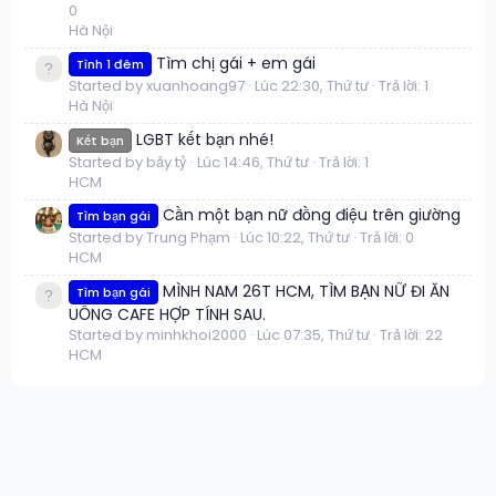
0
Hà Nội
Tìm chị gái + em gái
Tình 1 đêm
Started by xuanhoang97
Lúc 22:30, Thứ tư
Trả lời: 1
Hà Nội
LGBT kết bạn nhé!
Kết bạn
Started by bảy tỷ
Lúc 14:46, Thứ tư
Trả lời: 1
HCM
Cần một bạn nữ đồng điệu trên giường
Tìm bạn gái
Started by Trung Phạm
Lúc 10:22, Thứ tư
Trả lời: 0
HCM
MÌNH NAM 26T HCM, TÌM BẠN NỮ ĐI ĂN
Tìm bạn gái
UỐNG CAFE HỢP TÍNH SAU.
Started by minhkhoi2000
Lúc 07:35, Thứ tư
Trả lời: 22
HCM