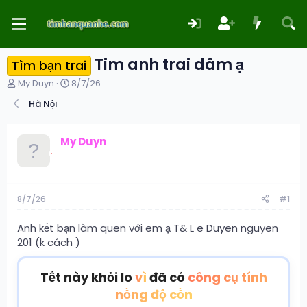
Tim anh trai dâm ạ
Tìm bạn trai
T
N
My Duyn
8/7/26
h
g
Hà Nội
r
à
e
y
a
g
My Duyn
d
ử
s
i
t
a
r
8/7/26
#1
t
e
Anh kết bạn làm quen với em ạ T& L e Duyen nguyen
r
201 (k cách )
Tết này khỏi lo
vì
đã có
công cụ tính
nồng độ cồn