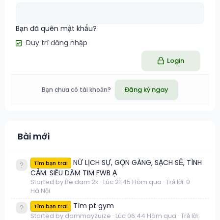
Bạn đã quên mật khẩu?
Duy trì đăng nhập
Login
Đăng ký ngay
Bạn chưa có tài khoản?
Bài mới
NỮ LỊCH SỰ, GỌN GÀNG, SẠCH SẼ, TÌNH
Tìm bạn trai
CẢM. SIÊU DÂM TIM FWB Ạ
Started by Be dam 2k
Lúc 21:45 Hôm qua
Trả lời: 0
Hà Nội
Tìm pt gym
Tìm bạn trai
Started by dammayzuize
Lúc 06:44 Hôm qua
Trả lời: