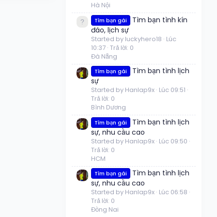
Hà Nội
Tìm bạn tình kín
Tìm bạn gái
đáo, lịch sự
Started by luckyhero18
Lúc
10:37
Trả lời: 0
Đà Nẵng
Tìm bạn tình lịch
Tìm bạn gái
sự
Started by Hanlap9x
Lúc 09:51
Trả lời: 0
Bình Dương
Tìm bạn tình lịch
Tìm bạn gái
sự, nhu cầu cao
Started by Hanlap9x
Lúc 09:50
Trả lời: 0
HCM
Tìm bạn tình lịch
Tìm bạn gái
sự, nhu cầu cao
Started by Hanlap9x
Lúc 06:58
Trả lời: 0
Đồng Nai