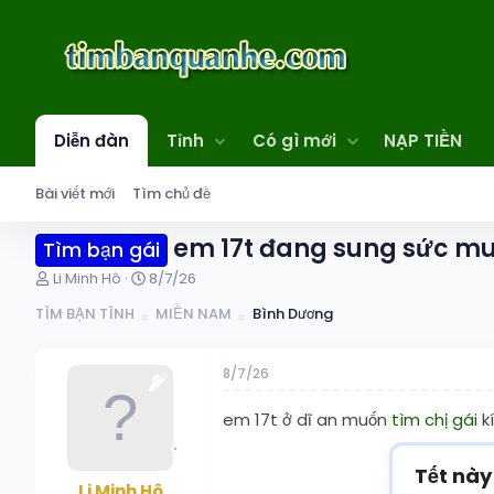
Diễn đàn
Tỉnh
Có gì mới
NẠP TIỀN
Bài viết mới
Tìm chủ đề
em 17t đang sung sức mu
Tìm bạn gái
T
N
Li Minh Hô
8/7/26
h
g
TÌM BẠN TÌNH
MIỀN NAM
Bình Dương
r
à
e
y
a
g
8/7/26
d
ử
s
i
t
em 17t ở dĩ an muốn
tìm chị gái
k
a
r
Tết này
t
Li Minh Hô