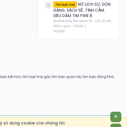
NỮ LỊCH SỰ, GỌN
Tìm bạn trai
GÀNG, SẠCH SẼ, TÌNH CẢM.
SIÊU DÂM TIM FWB Ạ
Started by Be dam 2k
Lúc 21:45
Hôm qua
Trả lời: 1
Hà Nội
ạn kết hôn, tìm bạn trai gái, tìm bạn quan hệ, tìm bạn đồng tính,
ý sử dụng cookie của chúng tôi.