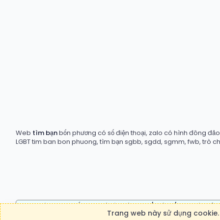
Web
tìm bạn
bốn phương có số điện thoại, zalo có hình đông đảo t
LGBT tim ban bon phuong, tìm bạn sgbb, sgdd, sgmm, fwb, trò c
Cho thuê textlink số lượng và lâu dài: 100k/tháng/link - liên hệ
Trang web này sử dụng cookie. 