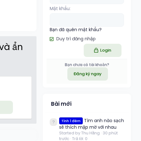
Mật khẩu
Bạn đã quên mật khẩu?
Duy trì đăng nhập
 và ẩn
Login
Bạn chưa có tài khoản?
Đăng ký ngay
Bài mới
Tìm anh nào sạch
Tình 1 đêm
sẽ thích mập mờ với nhau
Started by Thu Hằng
30 phút
trước
Trả lời: 0