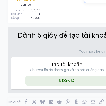
e
r
Verified
Tham gia
16/2/26
Bài viết
14
Đồng
49,983
Dành 5 giây để tạo tài kh
You must be a 
Tạo tài khoản
Chỉ mất 5s để tham gia và ẩn bớt quảng cáo
Đăng ký
Facebook
X
Bluesky
LinkedIn
Reddit
Pinterest
Tumblr
WhatsApp
Email
L
Chia sẻ: