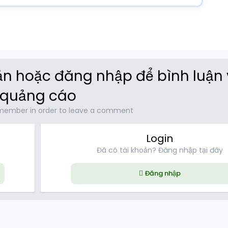
oản hoặc đăng nhập để bình luận
quảng cáo
member in order to leave a comment
Login
Đã có tài khoản? Đăng nhập tại đây
Đăng nhập
ink