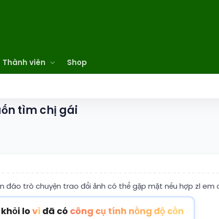
Thành viên
Shop
ốn tìm chị gái
ín đáo trò chuyện trao đổi ảnh có thể gặp mặt nếu hợp zl em
 khỏi lo
vì
đã có
công cụ tính nồng độ cồn