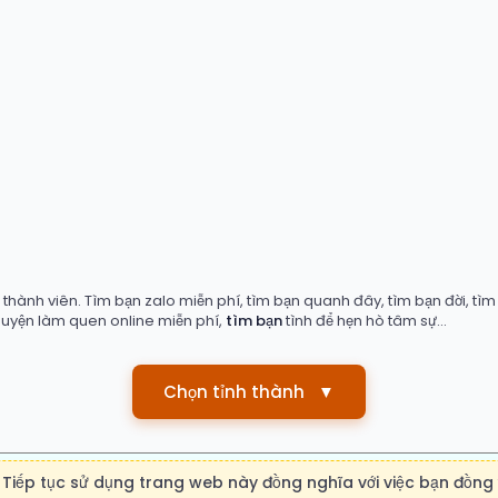
hành viên. Tìm bạn zalo miễn phí, tìm bạn quanh đây, tìm bạn đời, tìm b
huyện làm quen online miễn phí,
tìm bạn
tình để hẹn hò tâm sự...
Chọn tỉnh thành
▼
 telegram: timbanvn
- Zalo: 0876.05 38 38
Tiếp tục sử dụng trang web này đồng nghĩa với việc bạn đồng 