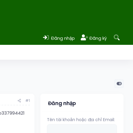
Đăng nhập
Đăng ký
#1
Đăng nhập
 o337994421
Tên tài khoản hoặc địa chỉ Email