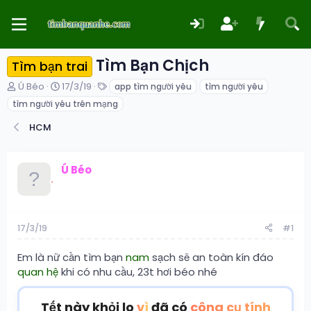
Tìm Bạn Chịch
Tìm bạn trai
T
N
T
Ú Béo
17/3/19
app tìm người yêu
tìm người yêu
h
g
ừ
tìm người yêu trên mạng
r
à
k
e
y
h
HCM
a
g
ó
d
ử
a
s
i
Ú Béo
t
a
r
t
e
17/3/19
#1
r
Em là nữ cần tìm bạn
nam
sạch sẽ an toàn kín đáo
quan hệ
khi có nhu cầu, 23t hơi béo nhé
Tết này khỏi lo
vì
đã có
công cụ tính