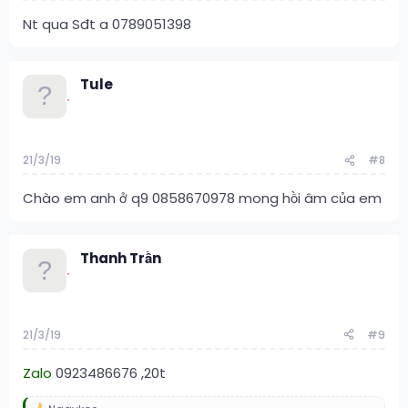
Nt qua Sđt a 0789051398
Tule
21/3/19
#8
Chào em anh ở q9 0858670978 mong hồi âm của em
Thanh Trần
21/3/19
#9
Zalo
0923486676 ,20t