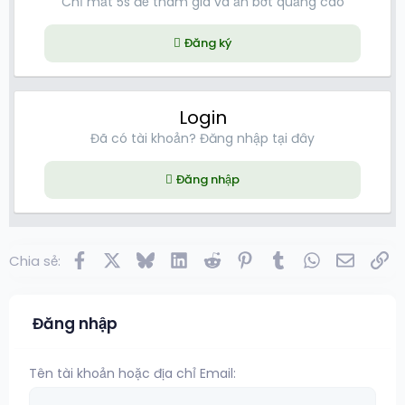
Chỉ mất 5s để tham gia và ẩn bớt quảng cáo
Đăng ký
Login
Đã có tài khoản? Đăng nhập tại đây
Đăng nhập
Facebook
X
Bluesky
LinkedIn
Reddit
Pinterest
Tumblr
WhatsApp
Email
Lin
Chia sẻ:
Đăng nhập
Tên tài khoản hoặc địa chỉ Email