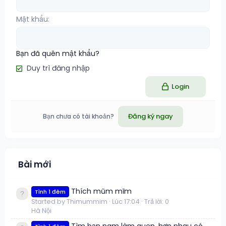
Mật khẩu
Bạn đã quên mật khẩu?
Duy trì đăng nhập
Login
Đăng ký ngay
Bạn chưa có tài khoản?
Bài mới
Thích mũm mĩm
Tình 1 đêm
Started by Thimummim
Lúc 17:04
Trả lời: 0
Hà Nội
Tìm bạn nam làm quen, hợp nhau có