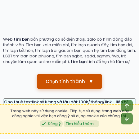
Web
tìm bạn
bốn phương có số điện thoại, zalo có hình đông đảo
thành viên. Tìm bạn zalo miễn phí, tìm bạn quanh đây, tìm bạn đời,
tìm bạn kết hôn, tìm bạn trai gái, tìm bạn quan hệ, tìm bạn đồng tính,
LGBT tim ban bon phuong, tìm bạn sgbb, sgdd, sgmm, fwb, trò
chuyện làm quen online miễn phí,
tìm bạn
tình để hẹn hò tâm sự...
Chọn tỉnh thành
▼
Cho thuê textlink số lượng và lâu dài: 100k/tháng/link - liên hệ
Top
telegram: timbanvn
- Zalo: 0876.05 38 38
Trang web này sử dụng cookie. Tiếp tục sử dụng trang web này
đồng nghĩa với việc bạn đồng ý sử dụng cookie của chúng tôi.
Bot
Nội Quy
Trợ giúp
R
Đồng ý
Tìm hiểu thêm.…
S
S