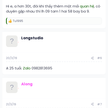
Hi e, a hơn 30t, đôi khi thấy thèm một mối
quan hệ
, có
duyên gặp nhau thì lh 09 tam 1 hai 58 bay ba 9.
Tu1995
R
e
a
c
Longstudio
t
i
o
n
s
:
20/3/19
#6
A 25 tuổi.
Zalo
0982813695
Along
21/3/19
#7