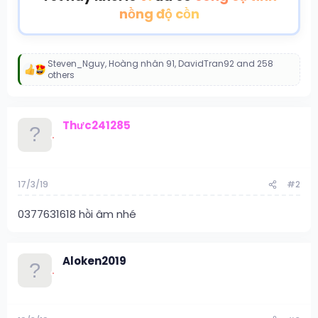
nồng độ cồn
Steven_Nguy
,
Hoàng nhân 91
,
DavidTran92
and 258
R
others
e
a
c
t
Thưc241285
i
o
n
s
:
17/3/19
#2
0377631618 hồi âm nhé
Aloken2019