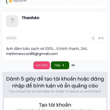
Ngaykoe
R
e
a
c
ThanhAn
t
i
o
n
s
:
21/3/19
#10
Anh đảm bảo sạch sẽ 100% , ở bình thạnh, 34t,
minhmeocon86@gmail.com
Last
1 of 203
Tiếp
Dành 5 giây để tạo tài khoản hoặc đăng
nhập để bình luận và ẩn quảng cáo
You must be a member in order to leave a comment
Tạo tài khoản