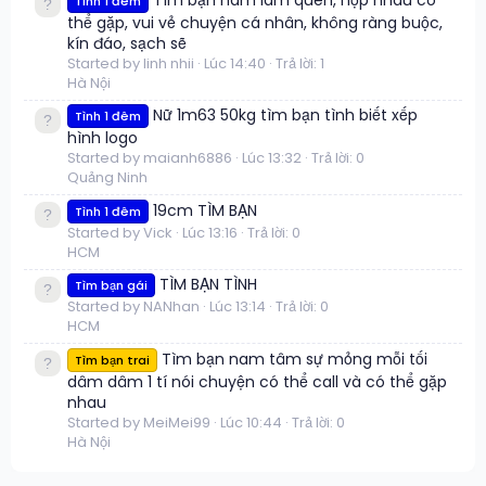
Tình 1 đêm
thể gặp, vui vẻ chuyện cá nhân, không ràng buộc,
kín đáo, sạch sẽ
Started by linh nhii
Lúc 14:40
Trả lời: 1
Hà Nội
Nữ 1m63 50kg tìm bạn tình biết xếp
Tình 1 đêm
hình logo
Started by maianh6886
Lúc 13:32
Trả lời: 0
Quảng Ninh
19cm TÌM BẠN
Tình 1 đêm
Started by Vick
Lúc 13:16
Trả lời: 0
HCM
TÌM BẠN TÌNH
Tìm bạn gái
Started by NANhan
Lúc 13:14
Trả lời: 0
HCM
Tìm bạn nam tâm sự mỏng mỗi tối
Tìm bạn trai
dâm dâm 1 tí nói chuyện có thể call và có thể gặp
nhau
Started by MeiMei99
Lúc 10:44
Trả lời: 0
Hà Nội