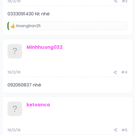
19/3/19
#3
0333091430 Nt nhé
Hoangtran25
R
e
a
c
Minhhuong032
t
i
o
n
s
:
19/3/19
#4
092060837 nhé
ketoanca
19/3/19
#5